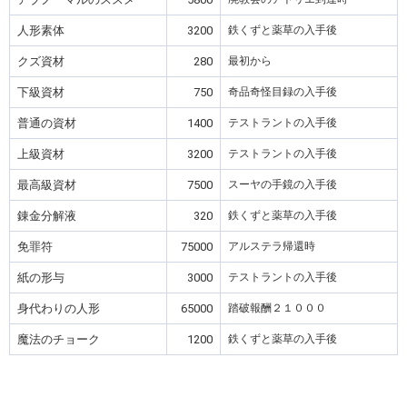
人形素体
3200
鉄くずと薬草の入手後
クズ資材
280
最初から
下級資材
750
奇品奇怪目録の入手後
普通の資材
1400
テストラントの入手後
上級資材
3200
テストラントの入手後
最高級資材
7500
スーヤの手鏡の入手後
錬金分解液
320
鉄くずと薬草の入手後
免罪符
75000
アルステラ帰還時
紙の形与
3000
テストラントの入手後
身代わりの人形
65000
踏破報酬２１０００
魔法のチョーク
1200
鉄くずと薬草の入手後