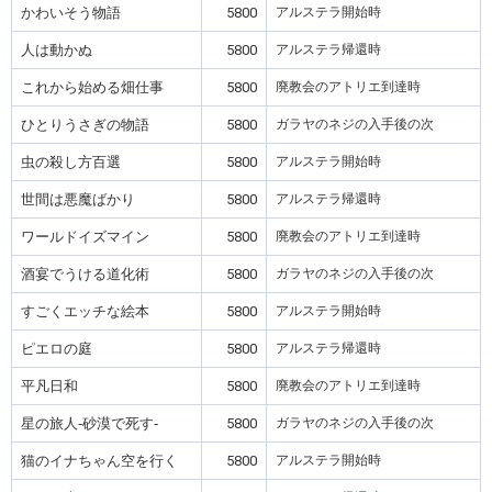
かわいそう物語
5800
アルステラ開始時
人は動かぬ
5800
アルステラ帰還時
これから始める畑仕事
5800
廃教会のアトリエ到達時
ひとりうさぎの物語
5800
ガラヤのネジの入手後の次
虫の殺し方百選
5800
アルステラ開始時
世間は悪魔ばかり
5800
アルステラ帰還時
ワールドイズマイン
5800
廃教会のアトリエ到達時
酒宴でうける道化術
5800
ガラヤのネジの入手後の次
すごくエッチな絵本
5800
アルステラ開始時
ピエロの庭
5800
アルステラ帰還時
平凡日和
5800
廃教会のアトリエ到達時
星の旅人‐砂漠で死す‐
5800
ガラヤのネジの入手後の次
猫のイナちゃん空を行く
5800
アルステラ開始時