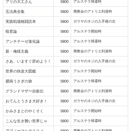
アリの大工さん
5800
アルステラ帰還時
五法典全集
5800
廃教会のアトリエ到達時
実践戦場格闘読本
5800
ガラヤのネジの入手後の次
暗君論
5800
アルステラ開始時
アンチテーゼ進化論
5800
アルステラ帰還時
新・俺様主義
5800
廃教会のアトリエ到達時
さあ、いますぐ辞めよう！
5800
ガラヤのネジの入手後の次
世界の快楽大図鑑
5800
アルステラ開始時
臆病うさぎの旅
5800
アルステラ帰還時
グランドマザー自叙伝
5800
廃教会のアトリエ到達時
おてんとうさま大好き！
5800
ガラヤのネジの入手後の次
かみさまとのやくそく
5800
アルステラ開始時
こんな生き難い世界じゃ
5800
アルステラ帰還時
アブノーマルのススメ
5800
廃教会のアトリエ到達時