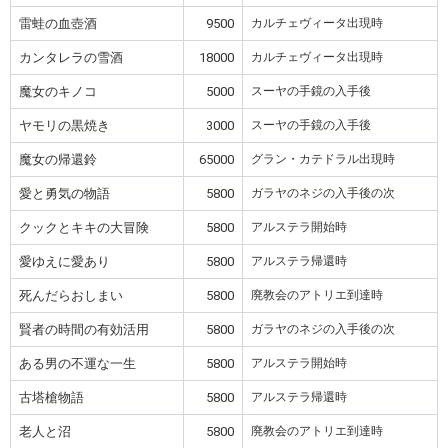
雷蛙の血壺酒
9500
カルチェヴィータ出現時
カンタレラの雪酒
18000
カルチェヴィータ出現時
魔女のキノコ
5000
スーヤの手鏡の入手後
ヤモリの黒焼き
3000
スーヤの手鏡の入手後
魔女の帰還鈴
65000
グラン・カテドラル出現時
愛と勇気の物語
5800
ガラヤのネジの入手後の次
クックとキキの大冒険
5800
アルステラ開始時
愛ゆえに愛あり
5800
アルステラ帰還時
死んだらおしまい
5800
廃教会のアトリエ到達時
賢者の時間の有効活用
5800
ガラヤのネジの入手後の次
ある男の不運な一生
5800
アルステラ開始時
古塔槍物語
5800
アルステラ帰還時
老人と沼
5800
廃教会のアトリエ到達時