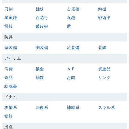
刀剣
蝕杖
古塔槍
鈍槌
星嵐鎌
百花弓
呪鐘
戦術甲
雷技
破砕砲
盾
防具
頭装備
胴装備
足装備
装飾
アイテム
消費
換金
ＡＦ
貴重品
奇品
触媒
お肉
リング
結魂書
ドナム
攻撃系
回復系
補助系
スキル系
秘紋
拠点