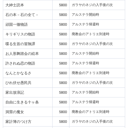
大紳士読本
5800
ガラヤのネジの入手後の次
石の本－石の全て－
5800
アルステラ開始時
頑固一徹物語
5800
アルステラ帰還時
キリギリスの物語
5800
廃教会のアトリエ到達時
喋る生首の冒険譚
5800
ガラヤのネジの入手後の次
お人形舞踏会の絵本
5800
アルステラ開始時
許されぬ恋の物語
5800
アルステラ帰還時
なんとかなるさ
5800
廃教会のアトリエ到達時
ひれ伏せ愚民共
5800
ガラヤのネジの入手後の次
家出放浪記
5800
アルステラ開始時
自由に生きる十ヶ条
5800
アルステラ帰還時
洞窟の魔女
5800
廃教会のアトリエ到達時
家計簿のつけ方
5800
ガラヤのネジの入手後の次