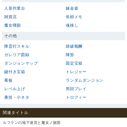
人形作業台
錬金釜
雑貨店
依頼メモ
魔女嘆願
魂移し
その他
降霊灯スキル
踏破報酬
ガレリア図録
陣形
ダンジョンマップ
固定宝箱
鍵付き宝箱
トレジャー
看板
ランダムダンジョン
レベル上げ
周回プレイ
裏技・小ネタ
トロフィー
関連タイトル
ルフランの地下迷宮と魔女ノ旅団