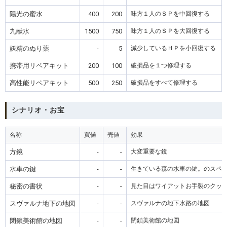
陽光の蜜水
400
200
味方１人のＳＰを中回復する
九献水
1500
750
味方１人のＳＰを大回復する
妖精のぬり薬
-
5
減少しているＨＰを小回復する
携帯用リペアキット
200
100
破損品を１つ修理する
高性能リペアキット
500
250
破損品をすべて修理する
シナリオ・お宝
名称
買値
売値
効果
方鏡
-
-
大変重要な鏡
水車の鍵
-
-
生きている森の水車の鍵。のスペ
秘密の書状
-
-
見た目はワイアットお手製のクッ
スヴァルナ地下の地図
-
-
スヴァルナの地下水路の地図
閉鎖美術館の地図
-
-
閉鎖美術館の地図