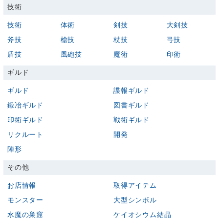
技術
技術
体術
剣技
大剣技
斧技
槍技
杖技
弓技
盾技
風砲技
魔術
印術
ギルド
ギルド
諜報ギルド
鍛冶ギルド
図書ギルド
印術ギルド
戦術ギルド
リクルート
開発
陣形
その他
お店情報
取得アイテム
モンスター
大型シンボル
水魔の巣窟
ケイオシウム結晶