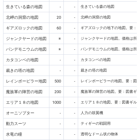
生きている森の地図
-
-
生きている森の地図
北岬の洞窟の地図
20
-
北岬の洞窟の地図
ギアズロックの地図
60
-
ギアズロックの地下の地図。要：
ジャンクヤードの地図
※
-
ジャンクヤードの地図。価格は所
パンデモニウムの地図
※
-
パンデモニウムの地図。価格は所
カタコンベの地図
-
-
カタコンベの地図
裁きの塔の地図
-
-
裁きの塔の地図
レインボーピラー地図
500
-
レインボーピラーの地図。要：図
魔族軍の陣営の地図
200
-
魔族軍の陣営の地図。要：図書ギ
エリア１８の地図
1000
-
エリア１８の地図。要：図書ギル
オーニソプター
-
-
人力の鼓翼機
動力スーツ
-
-
ティギーの戦闘用
水竜の瞳
-
-
透明なドーム状の物体