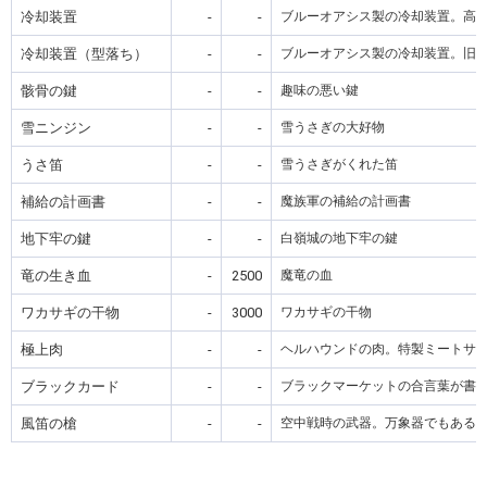
冷却装置
-
-
ブルーオアシス製の冷却装置。高
冷却装置（型落ち）
-
-
ブルーオアシス製の冷却装置。旧
骸骨の鍵
-
-
趣味の悪い鍵
雪ニンジン
-
-
雪うさぎの大好物
うさ笛
-
-
雪うさぎがくれた笛
補給の計画書
-
-
魔族軍の補給の計画書
地下牢の鍵
-
-
白嶺城の地下牢の鍵
竜の生き血
-
2500
魔竜の血
ワカサギの干物
-
3000
ワカサギの干物
極上肉
-
-
ヘルハウンドの肉。特製ミートサ
ブラックカード
-
-
ブラックマーケットの合言葉が書
風笛の槍
-
-
空中戦時の武器。万象器でもある