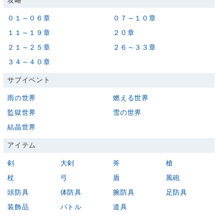
攻略
０１～０６章
０７～１０章
１１～１９章
２０章
２１～２５章
２６～３３章
３４～４０章
サブイベント
雨の世界
燃える世界
監獄世界
雪の世界
結晶世界
アイテム
剣
大剣
斧
槍
杖
弓
盾
風砲
頭防具
体防具
腕防具
足防具
装飾品
バトル
道具