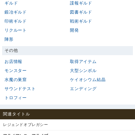
ギルド
諜報ギルド
鍛冶ギルド
図書ギルド
印術ギルド
戦術ギルド
リクルート
開発
陣形
その他
お店情報
取得アイテム
モンスター
大型シンボル
水魔の巣窟
ケイオシウム結晶
サウンドテスト
エンディング
トロフィー
関連タイトル
レジェンドオブレガシー