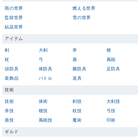
雨の世界
燃える世界
監獄世界
雪の世界
結晶世界
アイテム
剣
大剣
斧
槍
杖
弓
盾
風砲
頭防具
体防具
腕防具
足防具
装飾品
バトル
道具
技術
技術
体術
剣技
大剣技
斧技
槍技
杖技
弓技
盾技
風砲技
魔術
印術
ギルド