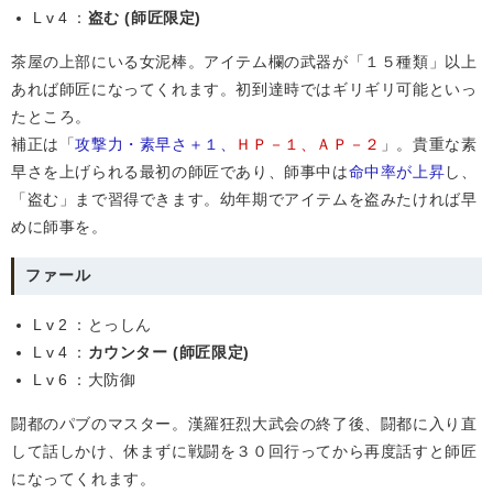
Lv4
：
盗む (師匠限定)
茶屋の上部にいる女泥棒。アイテム欄の武器が「１５種類」以上
あれば師匠になってくれます。初到達時ではギリギリ可能といっ
たところ。
補正は「
攻撃力・素早さ＋１、
ＨＰ－１、ＡＰ－２
」。貴重な素
早さを上げられる最初の師匠であり、師事中は
命中率が上昇
し、
「盗む」まで習得できます。幼年期でアイテムを盗みたければ早
めに師事を。
ファール
Lv2
：とっしん
Lv4
：
カウンター (師匠限定)
Lv6
：大防御
闘都のパブのマスター。漢羅狂烈大武会の終了後、闘都に入り直
して話しかけ、休まずに戦闘を３０回行ってから再度話すと師匠
になってくれます。