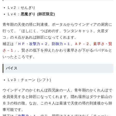
Lv2
：せんぎり
Lv4
：
悪魔ぎり (師匠限定)
青年期の天使の塔に到達後、ポータルからウインディアの厨房に
行って、「ほしにく、つばめのす、ランタンキャット、火星ダ
コ」の４点があれば師匠になってくれます。
補正は「
ＨＰ・攻撃力＋２、防御力＋１、
ＡＰ－２、素早さ・賢
さ－１
」。賢さの低下を抑えたかわり素早さが下がるババデルと
いったところです。
バイス
Lv3
：チェーン (シフト)
ウインディアのかくれんぼ四兄妹の一人。青年期のかくれんぼで
全員発見すると師匠になってくれます。隠れ場所はダウナ鉱山の
Ｂ３の柱の陰。なお、この４人は最速で天使の塔の到達後から師
事可能です。