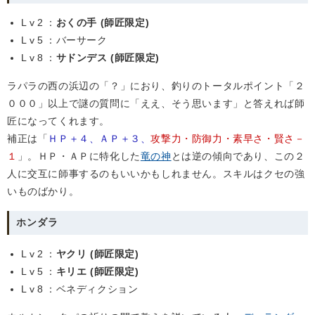
Lv2
：
おくの手 (師匠限定)
Lv5
：バーサーク
Lv8
：
サドンデス (師匠限定)
ラパラの西の浜辺の「？」におり、釣りのトータルポイント「２
０００」以上で謎の質問に「ええ、そう思います」と答えれば師
匠になってくれます。
補正は「
ＨＰ＋４、ＡＰ＋３、
攻撃力・防御力・素早さ・賢さ－
１
」。ＨＰ・ＡＰに特化した
竜の神
とは逆の傾向であり、この２
人に交互に師事するのもいいかもしれません。スキルはクセの強
いものばかり。
ホンダラ
Lv2
：
ヤクリ (師匠限定)
Lv5
：
キリエ (師匠限定)
Lv8
：ベネディクション