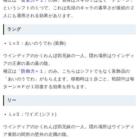
補正は「
攻撃力＋１
」のみ。習得はスキルではなく「チェーン」
というシフトの１つで、これは先頭のキャラの素早さが後続の２
人にも適用される効果があります。
ラング
Lv3
：あいのうでわ (装飾)
ウインディアのかくれんぼ四兄妹の一人。隠れ場所はウインディ
アの王家の墓の墓の陰。
補正は「
防御力＋１
」のみ。こちらはシフトでもなく装飾品の
「あいのうでわ」がもらえます。移動時は１歩ごと、戦闘中は毎
ターンＨＰが１回復する効果を持ちます。
リー
Lv3
：ワイズ (シフト)
ウインディアのかくれんぼ四兄妹の一人。隠れ場所はウインディ
ア東部の関所の壁外の左隅の陰。