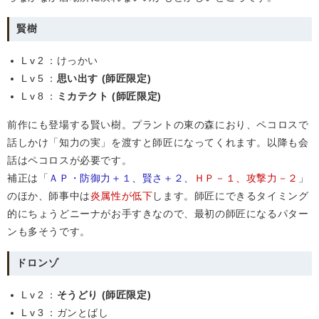
賢樹
Lv2
：けっかい
Lv5
：
思い出す (師匠限定)
Lv8
：
ミカテクト (師匠限定)
前作にも登場する賢い樹。プラントの東の森におり、ペコロスで
話しかけ「知力の実」を渡すと師匠になってくれます。以降も会
話はペコロスが必要です。
補正は「
ＡＰ・防御力＋１、賢さ＋２、
ＨＰ－１、攻撃力－２
」
のほか、師事中は
炎属性が低下
します。師匠にできるタイミング
的にちょうどニーナがお手すきなので、最初の師匠になるパター
ンも多そうです。
ドロンゾ
Lv2
：
そうどり (師匠限定)
Lv3
：ガンとばし