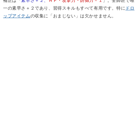
補正は「
素早さ＋２、
ＨＰ・攻撃力・防御力－１
」。全師匠で唯
一の素早さ＋２であり、習得スキルもすべて有用です。特に
ドロ
ップアイテム
の収集に「おまじない」は欠かせません。