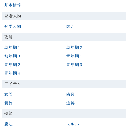
基本情報
登場人物
登場人物
師匠
攻略
幼年期１
幼年期２
幼年期３
青年期１
青年期２
青年期３
青年期４
アイテム
武器
防具
装飾
道具
特能
魔法
スキル