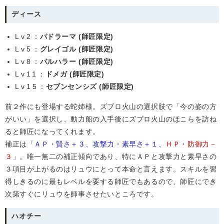
ディース
Lv2
：
パドラーマ (師匠限定)
Lv5
：
グレイゴル (師匠限定)
Lv8
：
バルハラー (師匠限定)
Lv11
：
ドメガ (師匠限定)
Lv15
：
セブンセンシズ (師匠限定)
前２作にも登場する蛇姉様。ズブロ火山の選択肢で「今の姿の方
がいい」を選択し、動力船の入手後にズブロ火山のほこらを訪ね
ると師匠になってくれます。
補正は「
ＡＰ・賢さ＋３、攻撃力・素早さ＋１、
ＨＰ・防御力－
３
」。唯一無二の補正傾向であり、特にＡＰと攻撃力と素早さの
３項目が上がるのはリュウにとって本命と言えます。スキルを習
得しきるのに最もレベルを要する師匠でもあるので、師匠にでき
次第すぐにリュウを師事させたいところです。
ハオチー