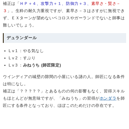
補正は「
ＨＰ＋４、攻撃力＋１、防御力＋３、
素早さ・賢さ－
３
」。生粋の耐久力重視ですが、素早さ－３はさすがに無視でき
ず、ＥＸターンが望めないペコロスやガーランドでないと師事は
難しいでしょう。
デュランダール
Lv1
：やる気なし
Lv2
：すぶり
Lv3
：
みねうち (師匠限定)
ウインディアの城壁の隙間の小屋にいる謎の人。師匠になる条件
は特になし。
補正は「？？？？？」とあるものの何の影響もなく、習得スキル
もほとんどが無意味ですが、「みねうち」の習得が
ホンダラ
を師
匠にする条件となっており、ほぼこのためだけの存在です。