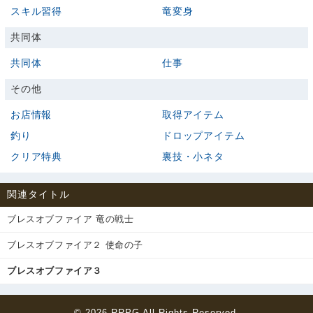
スキル習得
竜変身
共同体
共同体
仕事
その他
お店情報
取得アイテム
釣り
ドロップアイテム
クリア特典
裏技・小ネタ
関連タイトル
ブレスオブファイア 竜の戦士
ブレスオブファイア２ 使命の子
ブレスオブファイア３
© 2026
RRPG
All Rights Reserved.