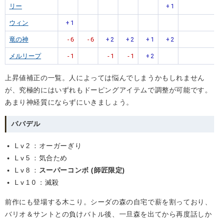
リー
+
1
ウィン
+
1
竜の神
-
6
-
6
+
2
+
2
+
1
+
2
メルリープ
-
1
-
1
-
1
+
2
上昇値補正の一覧。人によっては悩んでしまうかもしれません
が、究極的にはいずれもドーピングアイテムで調整が可能です。
あまり神経質にならずにいきましょう。
ババデル
Lv2
：オーガーぎり
Lv5
：気合ため
Lv8
：
スーパーコンボ (師匠限定)
Lv10
：滅殺
前作にも登場する木こり。シーダの森の自宅で薪を割っており、
バリオ＆サントとの負けバトル後、一旦森を出てから再度話しか