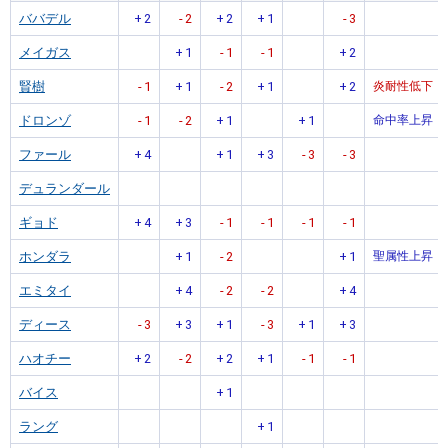
ババデル
+
2
-
2
+
2
+
1
-
3
メイガス
+
1
-
1
-
1
+
2
賢樹
-
1
+
1
-
2
+
1
+
2
炎耐性低下
ドロンゾ
-
1
-
2
+
1
+
1
命中率上昇
ファール
+
4
+
1
+
3
-
3
-
3
デュランダール
ギョド
+
4
+
3
-
1
-
1
-
1
-
1
ホンダラ
+
1
-
2
+
1
聖属性上昇
エミタイ
+
4
-
2
-
2
+
4
ディース
-
3
+
3
+
1
-
3
+
1
+
3
ハオチー
+
2
-
2
+
2
+
1
-
1
-
1
バイス
+
1
ラング
+
1