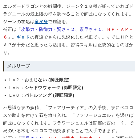
エルダードラゴンとの戦闘後、ジーン全１８種が揃っていればド
ラグニールの最上段の壁を調べることで師匠になってくれます。
ジーンの在処は
竜変身
で確認を。
補正は「
攻撃力・防御力・賢さ＋２、素早さ＋１、
ＨＰ・ＡＰ－
６
」。
ギョド
の真逆でさらに先鋭化した補正です。すでにＨＰと
ＡＰが十分だと思ったら活用を。習得スキルは正統的なものばか
り。
メルリープ
Lv2
：
おまじない (師匠限定)
Lv5
：
シャドウウォーク (師匠限定)
Lv8
：
バトルソング (師匠限定)
不思議な泉の妖精。「フェアリーティア」の入手後、泉にペコロ
スで助走を付けて石を放り入れ、「フラワージュエル」を返せば
師匠になってくれます。フラワージュエルは闘都の西の「？」で
烏のいる木をペコロスで頭突きすることで入手できます。