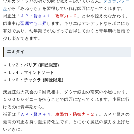
ウルカン・タパの祈りの間で教えを説いている人。
デュランダー
ル
から「みねうち」を習得していれば師匠になってくれます。
補正は「
ＡＰ・賢さ＋１、
攻撃力－２
」とやや控えめなかわり、
師事中は
聖属性も上昇
します。キリエはアンデッドならボスにも
有効であり、幼年期でがんばって習得しておくと青年期の冒頭で
少し楽ができます。
エミタイ
Lv2
：
パリア (師匠限定)
Lv4
：マインドソード
Lv6
：
チャクラ (師匠限定)
漢羅狂烈大武会の２回戦相手。ダウナ鉱山の南東の小屋におり、
１００００ゼニーを払うことで師匠になってくれます。小屋に行
けるのは青年期から。
補正は「
ＡＰ・賢さ＋４、
攻撃力・防御力－２
」。ＡＰと賢さの
最高の補正を持つ魔法特化型です。とにかく魔法の威力を上げた
いときに。