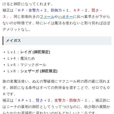
けると師匠になってくれます。
補正は「
ＨＰ・攻撃力＋２、防御力＋１、
ＡＰ－２、賢さ－
３
」。同じ前衛向きの
ファール
や
ハオチー
に比べ素早さが下がら
ないのが特徴です。特にレイは魔法を使わないと割り切ればほぼ
デメリットなし。
メイガス
Lv1
：
レイガ (師匠限定)
Lv4
：魔法ため
Lv6
：マジックボール
Lv8
：
シェザーガ (師匠限定)
旅の老魔法使い。ぬえの撃破後にマクニール村の西の森に現れま
す。師匠になる条件はすべての所持金を渡すことで、ゼロでもＯ
Ｋです。
補正は「
ＡＰ＋１、賢さ＋２、
攻撃力・防御力－１
」。補正的に
はニーナの最初の師匠としてうってつけなのに、幼少期の展開か
らなかなか居場所に戻れないのがもどかしいところです。