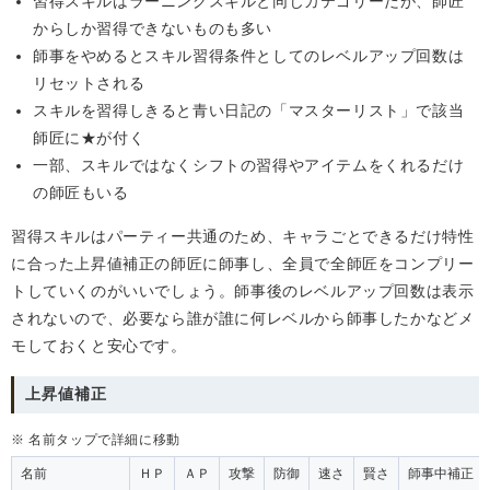
習得スキルはラーニングスキルと同じカテゴリーだが、師匠
からしか習得できないものも多い
師事をやめるとスキル習得条件としてのレベルアップ回数は
リセットされる
スキルを習得しきると青い日記の「マスターリスト」で該当
師匠に★が付く
一部、スキルではなくシフトの習得やアイテムをくれるだけ
の師匠もいる
習得スキルはパーティー共通のため、キャラごとできるだけ特性
に合った上昇値補正の師匠に師事し、全員で全師匠をコンプリー
トしていくのがいいでしょう。師事後のレベルアップ回数は表示
されないので、必要なら誰が誰に何レベルから師事したかなどメ
モしておくと安心です。
上昇値補正
※ 名前タップで詳細に移動
名前
ＨＰ
ＡＰ
攻撃
防御
速さ
賢さ
師事中補正