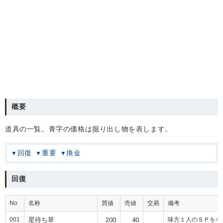
概要
道具の一覧。青字の価格は掘り出し物を表します。
回復
重要
換金
回復
No
名称
買値
売値
交易
備考
001
星待ち草
200
40
味方１人のＳＰを小