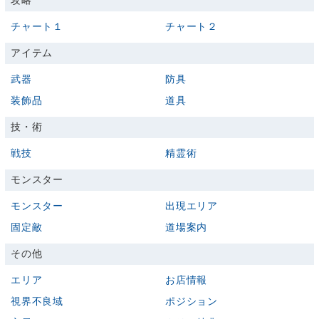
攻略
チャート１
チャート２
アイテム
武器
防具
装飾品
道具
技・術
戦技
精霊術
モンスター
モンスター
出現エリア
固定敵
道場案内
その他
エリア
お店情報
視界不良域
ポジション