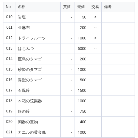
No
名称
買値
売値
交易
備考
010
岩塩
-
50
○
011
亜麻布
-
200
○
012
ドライフルーツ
-
1000
○
013
はちみつ
-
5000
○
014
巨鳥のタマゴ
-
200
015
砂姫のタマゴ
-
1000
016
翼獣のタマゴ
-
500
017
石風鈴
-
1500
018
木箱の弦楽器
-
1000
019
銀の鈴
-
750
020
陶器の置物
-
400
021
カエルの黄金像
-
1000