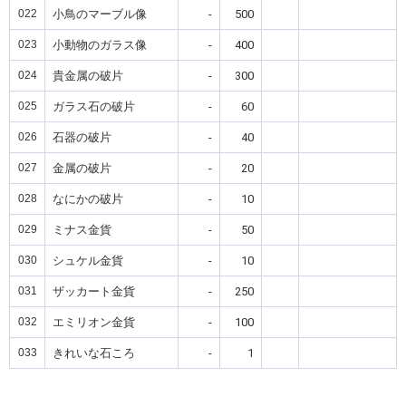
022
小鳥のマーブル像
-
500
023
小動物のガラス像
-
400
024
貴金属の破片
-
300
025
ガラス石の破片
-
60
026
石器の破片
-
40
027
金属の破片
-
20
028
なにかの破片
-
10
029
ミナス金貨
-
50
030
シュケル金貨
-
10
031
ザッカート金貨
-
250
032
エミリオン金貨
-
100
033
きれいな石ころ
-
1