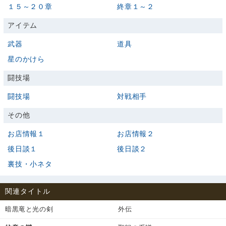
１５～２０章
終章１～２
アイテム
武器
道具
星のかけら
闘技場
闘技場
対戦相手
その他
お店情報１
お店情報２
後日談１
後日談２
裏技・小ネタ
関連タイトル
暗黒竜と光の剣
外伝