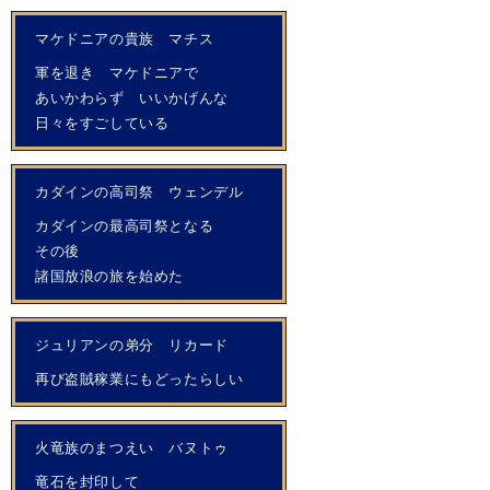
マケドニアの貴族 マチス
軍を退き マケドニアで
あいかわらず いいかげんな
日々をすごしている
カダインの高司祭 ウェンデル
カダインの最高司祭となる
その後
諸国放浪の旅を始めた
ジュリアンの弟分 リカード
再び盗賊稼業にもどったらしい
火竜族のまつえい バヌトゥ
竜石を封印して