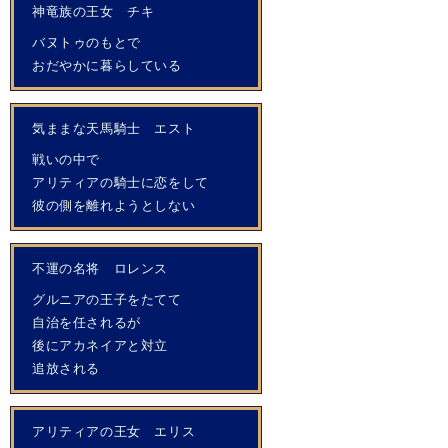
神竜族の王女 チキ
バヌトゥのもとで
おだやかに暮らしている
気ままな天馬騎士 エスト
戦いの中で
アリティアの騎士に恋をして
彼の側を離れようとしない
不運の名将 ロレンス
グルニアの王子をたてて
自治を任されるが
後にアカネイアと対立
追放される
アリティアの王女 エリス