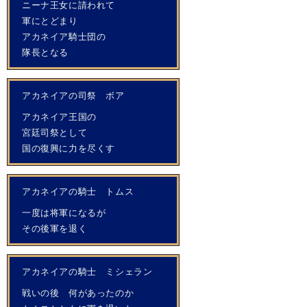
ニーナ王女に請われて
軍にとどまり
アカネイア騎士団の
隊長となる
アカネイアの司祭 ボア
アカネイア王国の
宮廷司祭として
国の復興に力を尽くす
アカネイアの騎士 トムス
一度は将軍になるが
その後軍を退く
アカネイアの騎士 ミシェラン
戦いの後 何があったのか