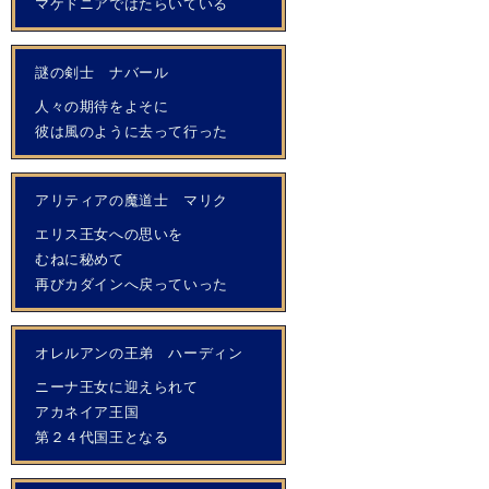
マケドニアではたらいている
謎の剣士 ナバール
人々の期待をよそに
彼は風のように去って行った
アリティアの魔道士 マリク
エリス王女への思いを
むねに秘めて
再びカダインへ戻っていった
オレルアンの王弟 ハーディン
ニーナ王女に迎えられて
アカネイア王国
第２４代国王となる