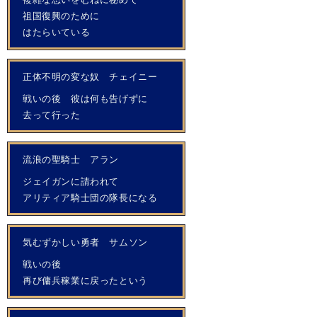
祖国復興のために
はたらいている
正体不明の変な奴 チェイニー
戦いの後 彼は何も告げずに
去って行った
流浪の聖騎士 アラン
ジェイガンに請われて
アリティア騎士団の隊長になる
気むずかしい勇者 サムソン
戦いの後
再び傭兵稼業に戻ったという