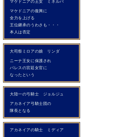
マケドニアの王女 ミネルバ
マケドニアの復興に
全力を上げる
王位継承のうわさも・・・
本人は否定
大司祭ミロアの娘 リンダ
ニーナ王女に保護され
パレスの宮廷女官に
なったという
大陸一の弓騎士 ジョルジュ
アカネイア弓騎士団の
隊長となる
アカネイアの騎士 ミディア