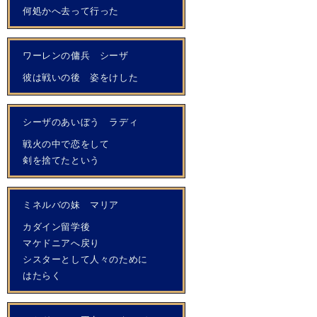
何処かへ去って行った
ワーレンの傭兵 シーザ
彼は戦いの後 姿をけした
シーザのあいぼう ラディ
戦火の中で恋をして
剣を捨てたという
ミネルバの妹 マリア
カダイン留学後
マケドニアへ戻り
シスターとして人々のために
はたらく