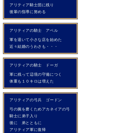
アリティア騎士団に残り
後輩の指導に努める
アリティアの騎士 アベル
軍を退いて小さな店を始めた
近々結婚のうわさも・・・
アリティアの騎士 ドーガ
軍に残って辺境の守備につく
体重も１０キロは増えた
アリティアの弓兵 ゴードン
弓の腕を磨くためアカネイアの弓
騎士に弟子入り
後に 弟とともに
アリティア軍に復帰