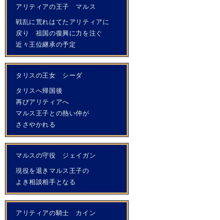
アリティアの王子 マルス
戦乱に荒れはてたアリティアに
戻り 祖国の復興に力を注ぐ
近々王位継承の予定
タリスの王女 シーダ
タリスへ帰国後
再びアリティアへ
マルス王子との熱い仲が
ささやかれる
マルスの守役 ジェイガン
現役を退きマルス王子の
よき相談相手となる
アリティアの騎士 カイン