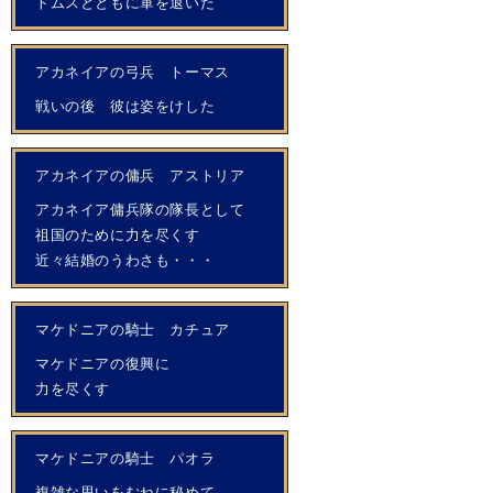
トムスとともに軍を退いた
アカネイアの弓兵 トーマス
戦いの後 彼は姿をけした
アカネイアの傭兵 アストリア
アカネイア傭兵隊の隊長として
祖国のために力を尽くす
近々結婚のうわさも・・・
マケドニアの騎士 カチュア
マケドニアの復興に
力を尽くす
マケドニアの騎士 パオラ
複雑な思いをむねに秘めて