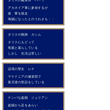
タリスの義勇兵 バーツ
アカネイア軍に参加するが
後 軍を脱走
海賊になったとのうわさも・・
タリスの猟師 カシム
タリスにもどって
母親と暮らしている
しかし 生活は苦しい
辺境の聖女 レナ
マケドニアの修道院で
孤児達の世話をしている
ナンパな盗賊 ジュリアン
盗賊から足をあらい