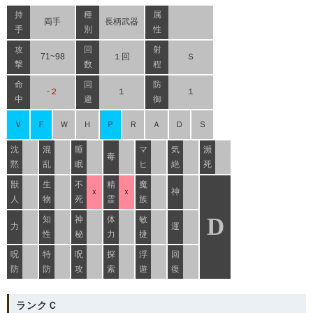
持
種
属
両手
長柄武器
手
別
性
攻
回
射
71~98
１回
Ｓ
撃
数
程
命
回
防
-２
１
１
中
避
御
Ｖ
Ｆ
Ｗ
Ｈ
Ｐ
Ｒ
Ａ
Ｄ
Ｓ
沈
混
睡
マ
気
瀕
毒
黙
乱
眠
ヒ
絶
死
獣
生
不
精
魔
ｘ
ｘ
神
人
物
死
霊
族
D
知
神
体
敏
力
運
性
秘
力
捷
呪
特
呪
探
浮
回
防
防
攻
索
遊
復
ランクＣ