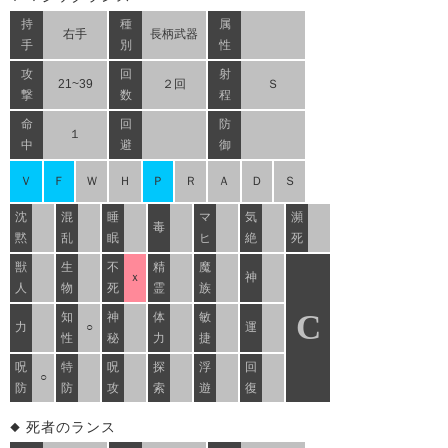
持
種
属
右手
長柄武器
手
別
性
攻
回
射
21~39
２回
Ｓ
撃
数
程
命
回
防
１
中
避
御
Ｖ
Ｆ
Ｗ
Ｈ
Ｐ
Ｒ
Ａ
Ｄ
Ｓ
沈
混
睡
マ
気
瀕
毒
黙
乱
眠
ヒ
絶
死
獣
生
不
精
魔
ｘ
神
人
物
死
霊
族
C
知
神
体
敏
力
○
運
性
秘
力
捷
呪
特
呪
探
浮
回
○
防
防
攻
索
遊
復
死者のランス