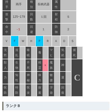
持
種
属
両手
長柄武器
手
別
性
攻
回
射
125~179
１回
Ｓ
撃
数
程
命
回
防
-１
１
２
中
避
御
Ｖ
Ｆ
Ｗ
Ｈ
Ｐ
Ｒ
Ａ
Ｄ
Ｓ
沈
混
睡
マ
気
瀕
毒
黙
乱
眠
ヒ
絶
死
獣
生
不
精
魔
ｘ
神
人
物
死
霊
族
C
知
神
体
敏
力
運
性
秘
力
捷
呪
特
呪
探
浮
回
防
防
攻
索
遊
復
ランクＢ