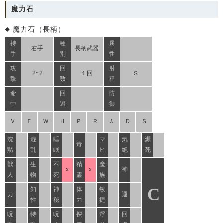
魔力石
魔力石（長柄）
持
種
属
右手
長柄武器
手
別
性
攻
回
射
2~2
１回
Ｓ
撃
数
程
命
回
防
中
避
御
Ｖ
Ｆ
Ｗ
Ｈ
Ｐ
Ｒ
Ａ
Ｄ
Ｓ
沈
混
睡
マ
気
瀕
毒
黙
乱
眠
ヒ
絶
死
獣
生
不
精
魔
ｘ
ｘ
神
人
物
死
霊
族
C
知
神
体
敏
力
運
性
秘
力
捷
呪
特
呪
探
浮
回