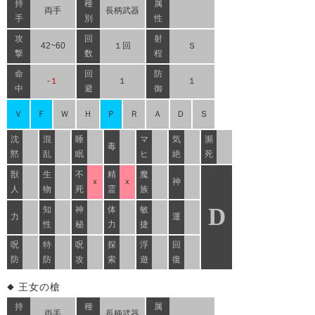
持
種
属
両手
長柄武器
手
別
性
攻
回
射
42~60
１回
Ｓ
撃
数
程
命
回
防
-１
１
１
中
避
御
Ｖ
Ｆ
Ｗ
Ｈ
Ｐ
Ｒ
Ａ
Ｄ
Ｓ
沈
混
睡
マ
気
瀕
毒
黙
乱
眠
ヒ
絶
死
獣
生
不
精
魔
ｘ
ｘ
神
人
物
死
霊
族
D
知
神
体
敏
力
運
性
秘
力
捷
呪
特
呪
探
浮
回
防
防
攻
索
遊
復
王女の槍
持
種
属
両手
長柄武器