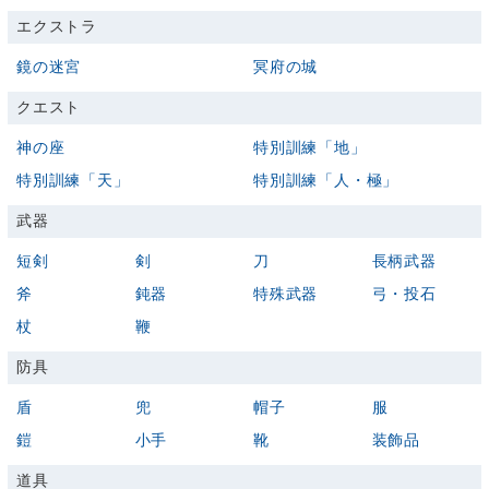
エクストラ
鏡の迷宮
冥府の城
クエスト
神の座
特別訓練「地」
特別訓練「天」
特別訓練「人・極」
武器
短剣
剣
刀
長柄武器
斧
鈍器
特殊武器
弓・投石
杖
鞭
防具
盾
兜
帽子
服
鎧
小手
靴
装飾品
道具