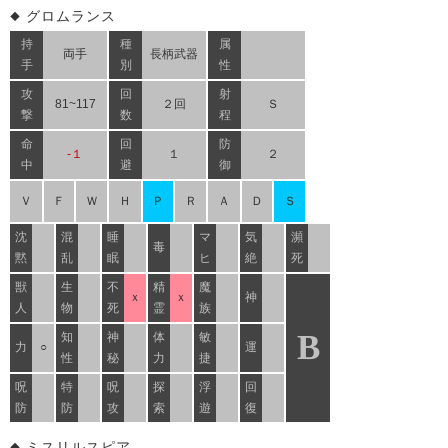
グロムランス
持
種
属
両手
長柄武器
手
別
性
攻
回
射
81~117
２回
Ｓ
撃
数
程
命
回
防
-１
１
２
中
避
御
Ｖ
Ｆ
Ｗ
Ｈ
Ｐ
Ｒ
Ａ
Ｄ
Ｓ
沈
混
睡
マ
気
瀕
毒
黙
乱
眠
ヒ
絶
死
獣
生
不
精
魔
ｘ
ｘ
神
人
物
死
霊
族
B
知
神
体
敏
力
○
運
性
秘
力
捷
呪
特
呪
探
浮
回
防
防
攻
索
遊
復
ミスリルスピア