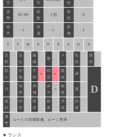
手
別
性
攻
回
射
42~60
１回
Ｓ
撃
数
程
命
回
防
-１
１
１
中
避
御
Ｖ
Ｆ
Ｗ
Ｈ
Ｐ
Ｒ
Ａ
Ｄ
Ｓ
沈
混
睡
マ
気
瀕
毒
黙
乱
眠
ヒ
絶
死
獣
生
不
精
魔
ｘ
ｘ
神
人
物
死
霊
族
D
知
神
体
敏
力
○
運
性
秘
力
捷
呪
特
呪
探
浮
回
防
防
攻
索
遊
復
備
ルーミの初期装備。ルーミ専用
考
ランス