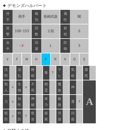
デモンズハルバート
持
種
属
両手
長柄武器
闇
手
別
性
攻
回
射
108~153
２回
Ｓ
撃
数
程
命
回
防
-３
１
３
中
避
御
Ｖ
Ｆ
Ｗ
Ｈ
Ｐ
Ｒ
Ａ
Ｄ
Ｓ
沈
混
睡
マ
気
瀕
毒
？
黙
乱
眠
ヒ
絶
死
獣
生
不
精
魔
○
○
神
人
物
死
霊
族
A
知
神
体
敏
力
○
運
？
性
秘
力
捷
呪
特
呪
探
浮
回
○
？
防
防
攻
索
遊
復