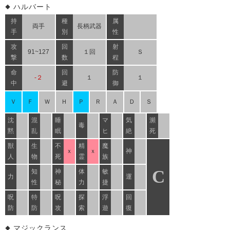
ハルバート
持
種
属
両手
長柄武器
手
別
性
攻
回
射
91~127
１回
Ｓ
撃
数
程
命
回
防
-２
１
１
中
避
御
Ｖ
Ｆ
Ｗ
Ｈ
Ｐ
Ｒ
Ａ
Ｄ
Ｓ
沈
混
睡
マ
気
瀕
毒
黙
乱
眠
ヒ
絶
死
獣
生
不
精
魔
ｘ
ｘ
神
人
物
死
霊
族
C
知
神
体
敏
力
運
性
秘
力
捷
呪
特
呪
探
浮
回
防
防
攻
索
遊
復
マジックランス