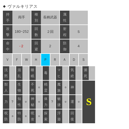
ヴァルキリアス
持
種
属
両手
長柄武器
手
別
性
攻
回
射
180~252
２回
Ｓ
撃
数
程
命
回
防
-２
２
４
中
避
御
Ｖ
Ｆ
Ｗ
Ｈ
Ｐ
Ｒ
Ａ
Ｄ
Ｓ
沈
混
睡
マ
気
瀕
毒
黙
乱
眠
ヒ
絶
死
獣
生
不
精
魔
○
○
神
人
物
死
霊
族
S
知
神
体
敏
力
？
○
○
？
○
運
○
性
秘
力
捷
呪
特
呪
探
浮
回
○
○
○
防
防
攻
索
遊
復