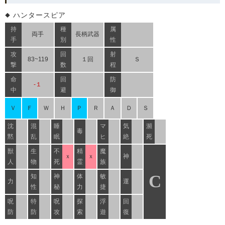
ハンタースピア
持
種
属
両手
長柄武器
手
別
性
攻
回
射
83~119
１回
Ｓ
撃
数
程
命
回
防
-１
中
避
御
Ｖ
Ｆ
Ｗ
Ｈ
Ｐ
Ｒ
Ａ
Ｄ
Ｓ
沈
混
睡
マ
気
瀕
毒
黙
乱
眠
ヒ
絶
死
獣
生
不
精
魔
ｘ
ｘ
神
人
物
死
霊
族
C
知
神
体
敏
力
運
性
秘
力
捷
呪
特
呪
探
浮
回
防
防
攻
索
遊
復