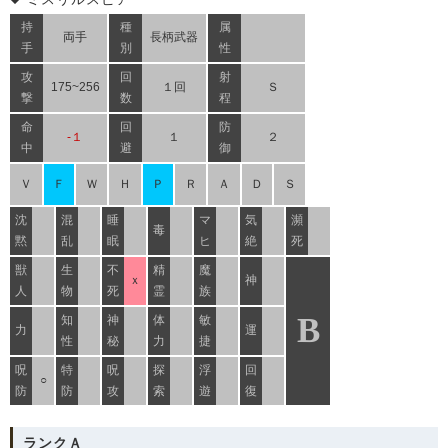
持
種
属
両手
長柄武器
手
別
性
攻
回
射
175~256
１回
Ｓ
撃
数
程
命
回
防
-１
１
２
中
避
御
Ｖ
Ｆ
Ｗ
Ｈ
Ｐ
Ｒ
Ａ
Ｄ
Ｓ
沈
混
睡
マ
気
瀕
毒
黙
乱
眠
ヒ
絶
死
獣
生
不
精
魔
ｘ
神
人
物
死
霊
族
B
知
神
体
敏
力
運
性
秘
力
捷
呪
特
呪
探
浮
回
○
防
防
攻
索
遊
復
ランクＡ