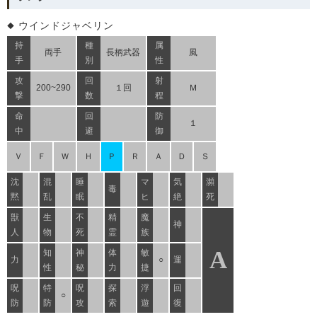
ウインドジャベリン
持
種
属
両手
長柄武器
風
手
別
性
攻
回
射
200~290
１回
Ｍ
撃
数
程
命
回
防
１
中
避
御
Ｖ
Ｆ
Ｗ
Ｈ
Ｐ
Ｒ
Ａ
Ｄ
Ｓ
沈
混
睡
マ
気
瀕
毒
黙
乱
眠
ヒ
絶
死
獣
生
不
精
魔
神
人
物
死
霊
族
A
知
神
体
敏
力
○
運
性
秘
力
捷
呪
特
呪
探
浮
回
○
防
防
攻
索
遊
復