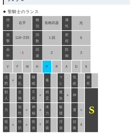
聖騎士のランス
持
種
属
右手
長柄武器
光
手
別
性
攻
回
射
118~235
１回
Ｓ
撃
数
程
命
回
防
-１
２
３
中
避
御
Ｖ
Ｆ
Ｗ
Ｈ
Ｐ
Ｒ
Ａ
Ｄ
Ｓ
沈
混
睡
マ
気
瀕
○
毒
黙
乱
眠
ヒ
絶
死
獣
生
不
精
魔
○
○
神
人
物
死
霊
族
S
知
神
体
敏
力
○
○
運
○
性
秘
力
捷
呪
特
呪
探
浮
回
○
○
？
4
防
防
攻
索
遊
復