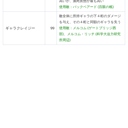
高いが、瀕死状態が最も高い
使用敵：バックベアード (百眼の柩)
敵全体に所持ギャラの下４桁のダメージ
を与え、その４桁と同額のギャラを失う
ギャラクレイジー
99
使用敵：メルコム (ゲートブリッジ西
部)、メルコム・リッチ (科学大迫力研究
所周辺)