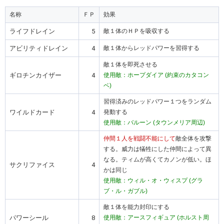
名称
ＦＰ
効果
ライフドレイン
5
敵１体のＨＰを吸収する
アビリティドレイン
4
敵１体からレッドパワーを習得する
敵１体を即死させる
ギロチンカイザー
4
使用敵：ホープダイア (約束のカタコン
ベ)
習得済みのレッドパワー１つをランダム
ワイルドカード
4
発動する
使用敵：バルーン (タウンメリア周辺)
仲間１人を戦闘不能にして
敵全体を攻撃
する。威力は犠牲にした仲間によって異
なる。ティムが高くてカノンが低い。ほ
サクリファイス
4
かは同じ
使用敵：ウィル・オ・ウィスプ (グラ
ブ・ル・ガブル)
敵１体を能力封印にする
パワーシール
8
使用敵：アースフィギュア (ホルスト周