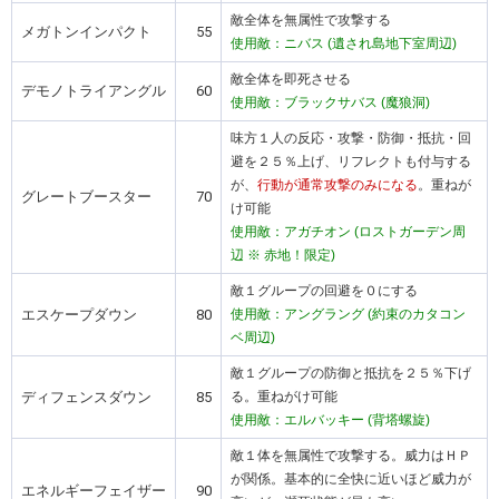
敵全体を無属性で攻撃する
メガトンインパクト
55
使用敵：ニバス (遺され島地下室周辺)
敵全体を即死させる
デモノトライアングル
60
使用敵：ブラックサバス (魔狼洞)
味方１人の反応・攻撃・防御・抵抗・回
避を２５％上げ、リフレクトも付与する
が、
行動が通常攻撃のみになる
。重ねが
グレートブースター
70
け可能
使用敵：アガチオン (ロストガーデン周
辺 ※ 赤地！限定)
敵１グループの回避を０にする
エスケープダウン
80
使用敵：アングラング (約束のカタコン
ベ周辺)
敵１グループの防御と抵抗を２５％下げ
ディフェンスダウン
85
る。重ねがけ可能
使用敵：エルバッキー (背塔螺旋)
敵１体を無属性で攻撃する。威力はＨＰ
が関係。基本的に全快に近いほど威力が
エネルギーフェイザー
90