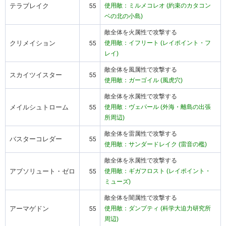
テラブレイク
55
使用敵：ミルメコレオ (約束のカタコン
ベの北の小島)
敵全体を火属性で攻撃する
クリメイション
55
使用敵：イフリート (レイポイント・フ
レイ)
敵全体を風属性で攻撃する
スカイツイスター
55
使用敵：ガーゴイル (風虎穴)
敵全体を水属性で攻撃する
メイルシュトローム
55
使用敵：ヴェパール (外海・離島の出張
所周辺)
敵全体を雷属性で攻撃する
バスターコレダー
55
使用敵：サンダードレイク (雷音の檻)
敵全体を氷属性で攻撃する
アブソリュート・ゼロ
55
使用敵：ギガフロスト (レイポイント・
ミューズ)
敵全体を闇属性で攻撃する
アーマゲドン
55
使用敵：ダンプティ (科学大迫力研究所
周辺)