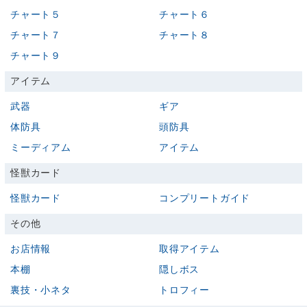
チャート５
チャート６
チャート７
チャート８
チャート９
アイテム
武器
ギア
体防具
頭防具
ミーディアム
アイテム
怪獣カード
怪獣カード
コンプリートガイド
その他
お店情報
取得アイテム
本棚
隠しボス
裏技・小ネタ
トロフィー