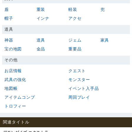
盾
重装
軽装
兜
帽子
インナ
アクセ
道具
神器
道具
ジェム
家具
宝の地図
金品
重要品
その他
お店情報
クエスト
武具の強化
モンスター
地図帳
イベント入手品
アイテムコンプ
周回プレイ
トロフィー
関連タイトル