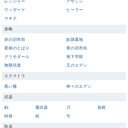
レンジャー
アサシン
ウィザード
ヒーラー
マキナ
攻略
赤の旧市街
奴隷墓地
星樹のとばり
青の旧市街
グリモダール
地下牢獄
無限坑道
王のエデン
エクストラ
黒い檻
神々のエデン
武器
剣
重武器
刀
長柄
特殊
杖
弓
防具