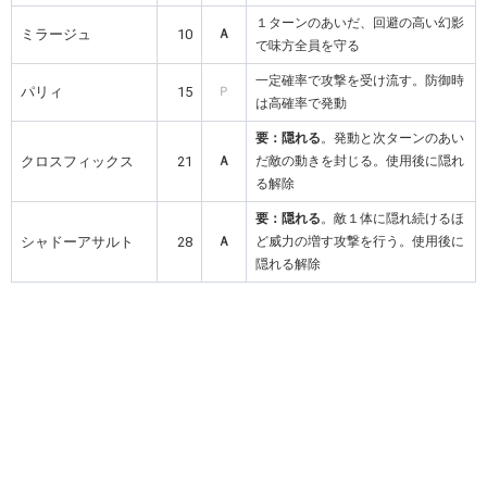
１ターンのあいだ、回避の高い幻影
ミラージュ
10
Ａ
で味方全員を守る
一定確率で攻撃を受け流す。防御時
パリィ
15
Ｐ
は高確率で発動
要：隠れる
。発動と次ターンのあい
クロスフィックス
21
Ａ
だ敵の動きを封じる。使用後に隠れ
る解除
要：隠れる
。敵１体に隠れ続けるほ
シャドーアサルト
28
Ａ
ど威力の増す攻撃を行う。使用後に
隠れる解除