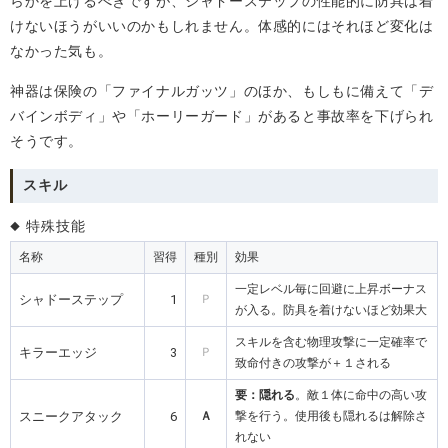
らかを上げるべきですが、シャドーステップの性能的に防具は着
けないほうがいいのかもしれません。体感的にはそれほど変化は
なかった気も。
神器は保険の「ファイナルガッツ」のほか、もしもに備えて「デ
バインボディ」や「ホーリーガード」があると事故率を下げられ
そうです。
スキル
特殊技能
名称
習得
種別
効果
一定レベル毎に回避に上昇ボーナス
シャドーステップ
1
Ｐ
が入る。防具を着けないほど効果大
スキルを含む物理攻撃に一定確率で
キラーエッジ
3
Ｐ
致命付きの攻撃が＋１される
要：隠れる
。敵１体に命中の高い攻
スニークアタック
6
Ａ
撃を行う。使用後も隠れるは解除さ
れない