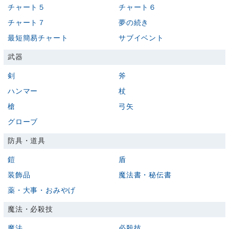
チャート５
チャート６
チャート７
夢の続き
最短簡易チャート
サブイベント
武器
剣
斧
ハンマー
杖
槍
弓矢
グローブ
防具・道具
鎧
盾
装飾品
魔法書・秘伝書
薬・大事・おみやげ
魔法・必殺技
魔法
必殺技