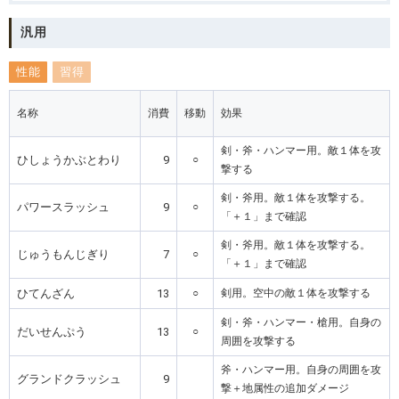
汎用
性能
習得
名称
消費
移動
効果
剣・斧・ハンマー用。敵１体を攻
ひしょうかぶとわり
9
○
撃する
剣・斧用。敵１体を攻撃する。
パワースラッシュ
9
○
「＋１」まで確認
剣・斧用。敵１体を攻撃する。
じゅうもんじぎり
7
○
「＋１」まで確認
ひてんざん
13
○
剣用。空中の敵１体を攻撃する
剣・斧・ハンマー・槍用。自身の
だいせんぷう
13
○
周囲を攻撃する
斧・ハンマー用。自身の周囲を攻
グランドクラッシュ
9
撃＋地属性の追加ダメージ