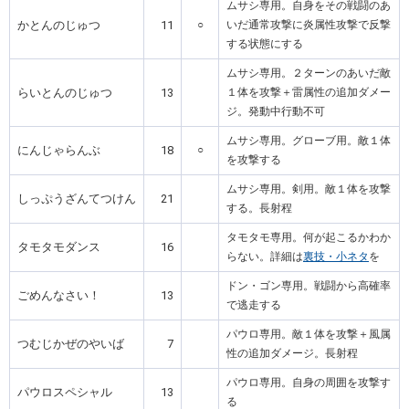
ムサシ専用。自身をその戦闘のあ
かとんのじゅつ
11
○
いだ通常攻撃に炎属性攻撃で反撃
する状態にする
ムサシ専用。２ターンのあいだ敵
らいとんのじゅつ
13
１体を攻撃＋雷属性の追加ダメー
ジ。発動中行動不可
ムサシ専用。グローブ用。敵１体
にんじゃらんぶ
18
○
を攻撃する
ムサシ専用。剣用。敵１体を攻撃
しっぷうざんてつけん
21
する。長射程
タモタモ専用。何が起こるかわか
タモタモダンス
16
らない。詳細は
裏技・小ネタ
を
ドン・ゴン専用。戦闘から高確率
ごめんなさい！
13
で逃走する
パウロ専用。敵１体を攻撃＋風属
つむじかぜのやいば
7
性の追加ダメージ。長射程
パウロ専用。自身の周囲を攻撃す
パウロスペシャル
13
る