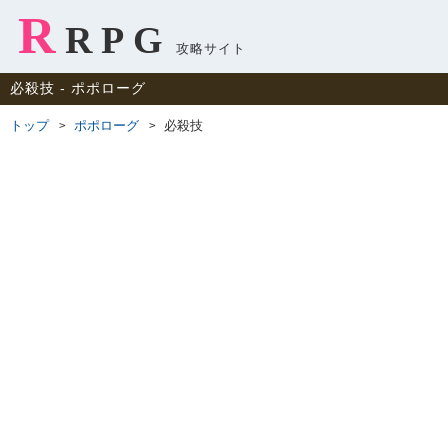
R
RPG
攻略サイト
必殺技 ‐ ポポローグ
トップ
ポポローグ
必殺技