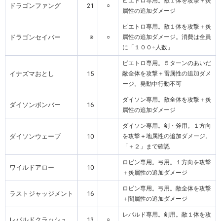
ピエトロ専用。敵１体を攻撃＋炎
ドラゴンファング
21
○
属性の追加ダメージ
ピエトロ専用。敵１体を攻撃＋炎
ドラゴンセイバー
※
○
属性の追加ダメージ。消費は全員
に「１００÷人数」
ピエトロ専用。５ターンのあいだ
イナズマおとし
15
敵全体を攻撃＋雷属性の追加ダメ
ージ。発動中行動不可
ダイソン専用。敵全体を攻撃＋炎
ダイソンボンバー
16
属性の追加ダメージ
ダイソン専用。剣・斧用。１方向
ダイソンウェーブ
10
を攻撃＋地属性の追加ダメージ。
「＋２」まで確認
ロビン専用。弓用。１方向を攻撃
ワイルドアロー
10
＋炎属性の追加ダメージ
ロビン専用。弓用。敵全体を攻撃
ラストジャッジメント
16
＋闇属性の追加ダメージ
レパルド専用。剣用。敵１体を攻
レパルドクラッシュ
13
○