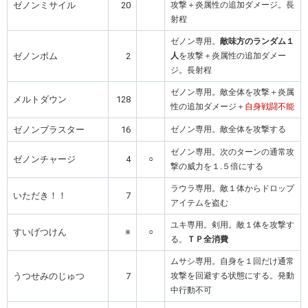
ゼノンミサイル
20
攻撃＋炎属性の追加ダメージ。長
射程
ゼノン専用。
敵味方のランダム１
ゼノンボム
2
人
を攻撃＋炎属性の追加ダメー
ジ。長射程
ゼノン専用。敵全体を攻撃＋炎属
メルトダウン
128
性の追加ダメージ＋
自身戦闘不能
ゼノンブラスター
16
ゼノン専用。敵全体を攻撃する
ゼノン専用。次のターンの通常攻
ゼノンチャージ
4
○
撃の威力を１.５倍にする
ラウラ専用。敵１体からドロップ
いただき！！
7
アイテムを盗む
ユキ専用。剣用。敵１体を攻撃す
すいげつけん
※
○
る。
ＴＰ全消費
ムサシ専用。自身を１回だけ通常
うつせみのじゅつ
7
攻撃を回避する状態にする。発動
中行動不可