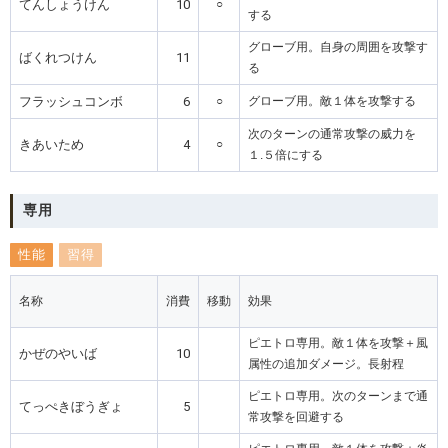
てんしょうけん
10
○
する
グローブ用。自身の周囲を攻撃す
ばくれつけん
11
る
フラッシュコンボ
6
○
グローブ用。敵１体を攻撃する
次のターンの通常攻撃の威力を
きあいため
4
○
１.５倍にする
専用
性能
習得
名称
消費
移動
効果
ピエトロ専用。敵１体を攻撃＋風
かぜのやいば
10
属性の追加ダメージ。長射程
ピエトロ専用。次のターンまで通
てっぺきぼうぎょ
5
常攻撃を回避する