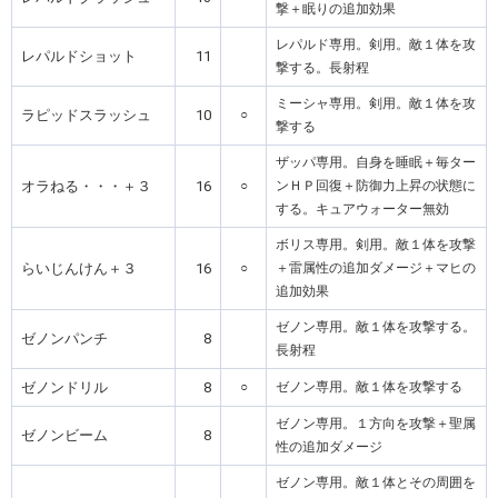
撃＋眠りの追加効果
レパルド専用。剣用。敵１体を攻
レパルドショット
11
撃する。長射程
ミーシャ専用。剣用。敵１体を攻
ラピッドスラッシュ
10
○
撃する
ザッパ専用。自身を睡眠＋毎ター
オラねる・・・＋３
16
○
ンＨＰ回復＋防御力上昇の状態に
する。キュアウォーター無効
ボリス専用。剣用。敵１体を攻撃
らいじんけん＋３
16
○
＋雷属性の追加ダメージ＋マヒの
追加効果
ゼノン専用。敵１体を攻撃する。
ゼノンパンチ
8
長射程
ゼノンドリル
8
○
ゼノン専用。敵１体を攻撃する
ゼノン専用。１方向を攻撃＋聖属
ゼノンビーム
8
性の追加ダメージ
ゼノン専用。敵１体とその周囲を