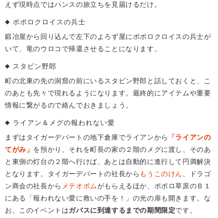
えず現時点ではハンスの旅立ちを見届けるだけ。
ポポロクロイスの兵士
鍛冶屋から回り込んで左下のよろず屋にポポロクロイスの兵士が
いて、竜のウロコで帰還させることになります。
スタビン野郎
町の北東の先の洞窟の前にいるスタビン野郎と話しておくと、こ
のあとも先々で現れるようになります。最終的にアイテムや重要
情報に繋がるので絡んでおきましょう。
ライアン＆メグの報われない愛
まずはタイガーデパートの地下倉庫でライアンから
「ライアンの
てがみ」
を預かり、それを町長の家の２階のメグに渡し、そのあ
と東側の灯台の２階へ行けば、あとは自動的に進行して円満解決
となります。タイガーデパートの社長から
もうこのけん
、ドラゴ
ン商会の社長から
メテオボム
がもらえるほか、ポポロ草原のＢ１
にある「報われない愛に救いの手を！」の光の扉も開きます。な
お、このイベントは
ガバスに到達するまでの期間限定
です。