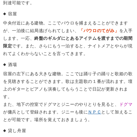
到達可能です。
宿屋
中央付近にある建物。ここでパウロを捕まえることができます
が、一泊後に結局逃げられてしまい、
「パウロのてがみ」
を入手
します。一応、
終盤のギルダにとあるアイテムを渡すまでの期間
限定
です。また、さらにもう一泊すると、ナイトメアとやらが現
れてよくわからないことを言ってきます。
酒場
宿屋の左下にある大きな建物。ここでは踊り子の踊りと歌姫の歌
を見聴きすることができます。歌は主題歌の１番が流れます。壇
上のギターとピアノも演奏してもらうことで日記が更新されま
す。
また、地下の控室でドグマとジニーのやりとりを見ると、
ドグマ
が傭兵として登録されます。ジニーも後に
ＮＰＣ
として加えるこ
とが可能です。場所を覚えておきましょう。
貸し舟屋