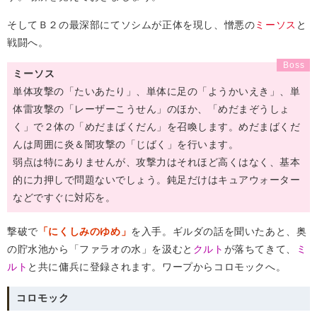
そしてＢ２の最深部にてソシムが正体を現し、憎悪の
ミーソス
と
戦闘へ。
ミーソス
単体攻撃の「たいあたり」、単体に足の「ようかいえき」、単
体雷攻撃の「レーザーこうせん」のほか、「めだまぞうしょ
く」で２体の「めだまばくだん」を召喚します。めだまばくだ
んは周囲に炎＆闇攻撃の「じばく」を行います。
弱点は特にありませんが、攻撃力はそれほど高くはなく、基本
的に力押しで問題ないでしょう。鈍足だけはキュアウォーター
などですぐに対応を。
撃破で
「にくしみのゆめ」
を入手。ギルダの話を聞いたあと、奥
の貯水池から「ファラオの水」を汲むと
クルト
が落ちてきて、
ミ
ルト
と共に傭兵に登録されます。ワープからコロモックへ。
コロモック