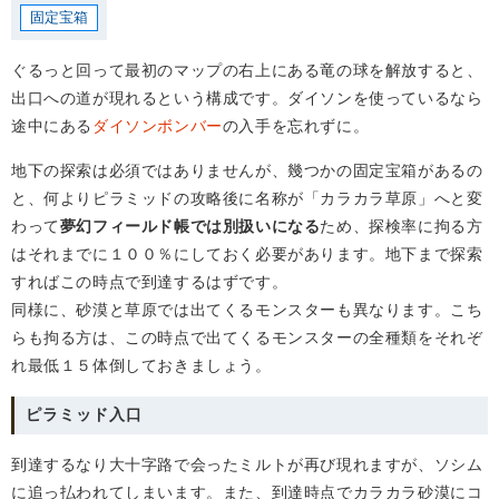
固定宝箱
ぐるっと回って最初のマップの右上にある竜の球を解放すると、
出口への道が現れるという構成です。ダイソンを使っているなら
途中にある
ダイソンボンバー
の入手を忘れずに。
地下の探索は必須ではありませんが、幾つかの固定宝箱があるの
と、何よりピラミッドの攻略後に名称が「カラカラ草原」へと変
わって
夢幻フィールド帳では別扱いになる
ため、探検率に拘る方
はそれまでに１００％にしておく必要があります。地下まで探索
すればこの時点で到達するはずです。
同様に、砂漠と草原では出てくるモンスターも異なります。こち
らも拘る方は、この時点で出てくるモンスターの全種類をそれぞ
れ最低１５体倒しておきましょう。
ピラミッド入口
到達するなり大十字路で会ったミルトが再び現れますが、ソシム
に追っ払われてしまいます。また、到達時点でカラカラ砂漠にコ