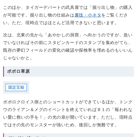
このほか、タイガーデパートの武具屋では「掘り出し物」の購入
が可能です。掘り出し物の仕組みは
裏技・小ネタ
をご覧くださ
い。ただ、現時点ではほとんど活用できないと思います。
次は、北東の先から「あやかしの洞窟」へ向かうのですが、急い
でいなければその前にスタビンカードのスタンプを集めがてら、
既存の夢幻フィールドの変化の確認や探検率を埋めるのもいいん
じゃないかと。
ポポロ草原
固定宝箱
ポポロクロイス側とのショートカットができているほか、トンク
ウのライアン＆メグのイベントを終えていればＢ１の「報われな
い愛に救いの手を！」の光の扉が開いています。ただし、現時点
ではその先のモンスターが強いため、後回しが無難です。