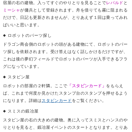
宿屋の右の建物。入ってすぐのやりとりを見ることで
レパルド
と
ミーシャ
が傭兵として登録されます。舟を借りても霧に阻まれる
だけで、日記も更新されませんが、とりあえず１回は乗ってみれ
ばいいと思います。
ロボットのパーツ探し
ドラゴン商会側のロボットの頭がある建物にて、ロボットのパー
ツ探しを依頼されます。受け答えはなく話しかけるだけですが、
これは後の夢幻フィールドでロボットのパーツが入手できるフラ
グになっています。
スタビン屋
ロボットの部屋の２軒隣。ここで
「スタビンカード」
をもらえ
ば、これまで何度か見かけたスタンプ台のスタンプを押せるよう
になります。詳細は
スタビンカード
をご覧ください。
スミスの鍛冶屋
スタビン屋の右の大きめの建物。奥に入ってスミスとハンスのや
りとりを見ると、鍛冶屋イベントのスタートとなります。とりあ