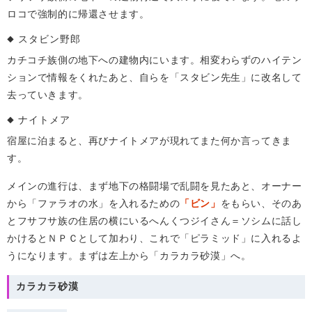
ロコで強制的に帰還させます。
スタビン野郎
カチコチ族側の地下への建物内にいます。相変わらずのハイテン
ションで情報をくれたあと、自らを「スタビン先生」に改名して
去っていきます。
ナイトメア
宿屋に泊まると、再びナイトメアが現れてまた何か言ってきま
す。
メインの進行は、まず地下の格闘場で乱闘を見たあと、オーナー
から「ファラオの水」を入れるための
「ビン」
をもらい、そのあ
とフサフサ族の住居の横にいるへんくつジイさん＝ソシムに話し
かけるとＮＰＣとして加わり、これで「ピラミッド」に入れるよ
うになります。まずは左上から「カラカラ砂漠」へ。
カラカラ砂漠