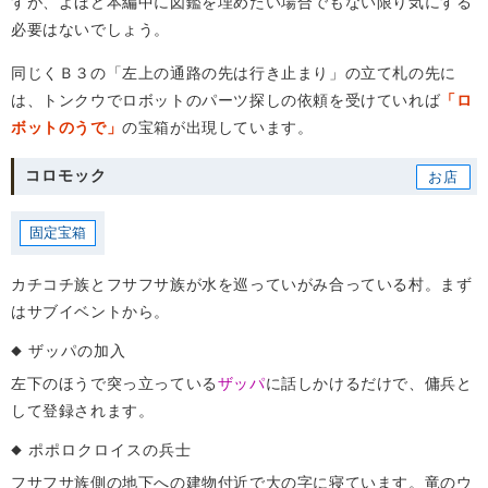
すが、よほど本編中に図鑑を埋めたい場合でもない限り気にする
必要はないでしょう。
同じくＢ３の「左上の通路の先は行き止まり」の立て札の先に
は、トンクウでロボットのパーツ探しの依頼を受けていれば
「ロ
ボットのうで」
の宝箱が出現しています。
コロモック
固定宝箱
カチコチ族とフサフサ族が水を巡っていがみ合っている村。まず
はサブイベントから。
ザッパの加入
左下のほうで突っ立っている
ザッパ
に話しかけるだけで、傭兵と
して登録されます。
ポポロクロイスの兵士
フサフサ族側の地下への建物付近で大の字に寝ています。竜のウ