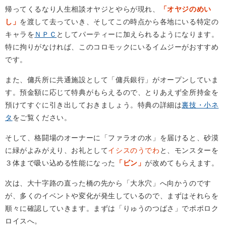
帰ってくるなり人生相談オヤジとやらが現れ、
「オヤジのめい
し」
を渡して去っていき、そしてこの時点から各地にいる特定の
キャラを
ＮＰＣ
としてパーティーに加えられるようになります。
特に拘りがなければ、このコロモックにいるイムジーがおすすめ
です。
また、傭兵所に共通施設として「傭兵銀行」がオープンしていま
す。預金額に応じて特典がもらえるので、とりあえず全所持金を
預けてすぐに引き出しておきましょう。特典の詳細は
裏技・小ネ
タ
をご覧ください。
そして、格闘場のオーナーに「ファラオの水」を届けると、砂漠
に緑がよみがえり、お礼として
イシスのうでわ
と、モンスターを
３体まで吸い込める性能になった
「ビン」
が改めてもらえます。
次は、大十字路の直った橋の先から「大氷穴」へ向かうのです
が、多くのイベントや変化が発生しているので、まずはそれらを
順々に確認していきます。まずは「りゅうのつばさ」でポポロク
ロイスへ。