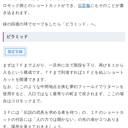
ロモック側とのショートカットができ、
伝言板
にもそのことが書
き込まれます。
緑の回復の球でセーブをしたら「ピラミッド」へ。
ピラミッド
固定宝箱
まずは７Ｆまで上がり、一旦外に出て階段を下り、再びＢ１から
入るという構成です。７Ｆまで到達すれば１Ｆとを結ぶショート
カットを開通できます。
なお、ここのような中間地点を挟む夢幻フィールドでリターンを
使用すると、入口ではなく最寄りの町まで戻されます。ここの場
合はコロモックまで。
３Ｆには「伝説の武具を求める者を待つ」の、１Ｆのショートカ
ットの付近には「人の力では開かない」の光の扉が２つありま
す。場所を覚えておきましょう。