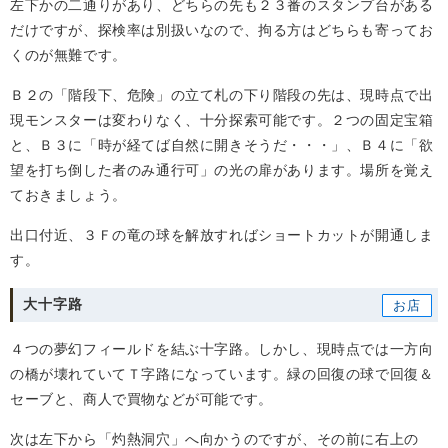
左下かの二通りがあり、どちらの先も２３番のスタンプ台がある
だけですが、探検率は別扱いなので、拘る方はどちらも寄ってお
くのが無難です。
Ｂ２の「階段下、危険」の立て札の下り階段の先は、現時点で出
現モンスターは変わりなく、十分探索可能です。２つの固定宝箱
と、Ｂ３に「時が経てば自然に開きそうだ・・・」、Ｂ４に「欲
望を打ち倒した者のみ通行可」の光の扉があります。場所を覚え
ておきましょう。
出口付近、３Ｆの竜の球を解放すればショートカットが開通しま
す。
大十字路
４つの夢幻フィールドを結ぶ十字路。しかし、現時点では一方向
の橋が壊れていてＴ字路になっています。緑の回復の球で回復＆
セーブと、商人で買物などが可能です。
次は左下から「灼熱洞穴」へ向かうのですが、その前に右上の