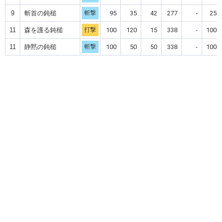
9
斬首の鈍槌
斬撃
95
35
42
277
-
250
11
森を護る鈍槌
打撃
100
120
15
338
-
1000
11
静黙の鈍槌
斬撃
100
50
50
338
-
1000