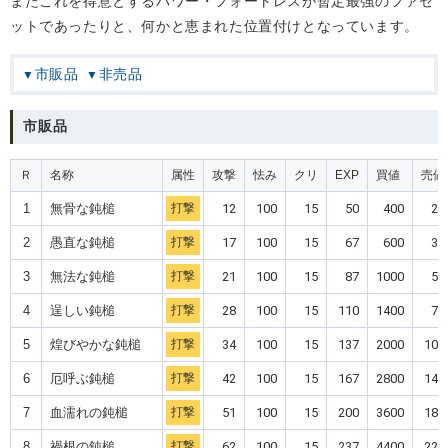
またこれを得意とするパワー・フォートレスが暫定最強のファセ
ットであったりと、何かと恵まれた位置付けとなっています。
市販品
非売品
市販品
Ｒ
名称
属性
攻撃
怯み
クリ
EXP
買値
売値
1
無骨な鈍槌
打撃
12
100
15
50
400
20
2
愚直な鈍槌
打撃
17
100
15
67
600
30
3
無法な鈍槌
打撃
21
100
15
87
1000
50
4
逞しい鈍槌
打撃
28
100
15
110
1400
70
5
煌びやかな鈍槌
打撃
34
100
15
137
2000
100
6
厄呼ぶ鈍槌
打撃
42
100
15
167
2800
140
7
血濡れの鈍槌
打撃
51
100
15
200
3600
180
8
禍根の鈍槌
打撃
62
100
15
237
4400
220