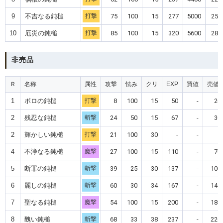
9
不吉なる鈍槌
打撃
75
100
15
277
5000
250
10
厄災の鈍槌
打撃
85
100
15
320
5600
280
非売品
Ｒ
名称
属性
攻撃
怯み
クリ
EXP
買値
売値
1
ボロの鈍槌
打撃
8
100
15
50
-
20
2
残忍な鈍槌
斬撃
24
50
15
67
-
30
2
輝かしい鈍槌
打撃
21
100
30
-
-
-
4
不浄なる鈍槌
魔撃
27
100
15
110
-
70
5
断罪の鈍槌
斬撃
39
25
30
137
-
100
6
麗しの鈍槌
斬撃
60
30
34
167
-
140
7
聖なる鈍槌
魔撃
54
100
15
200
-
180
8
醜い鈍槌
斬撃
68
33
38
237
-
220