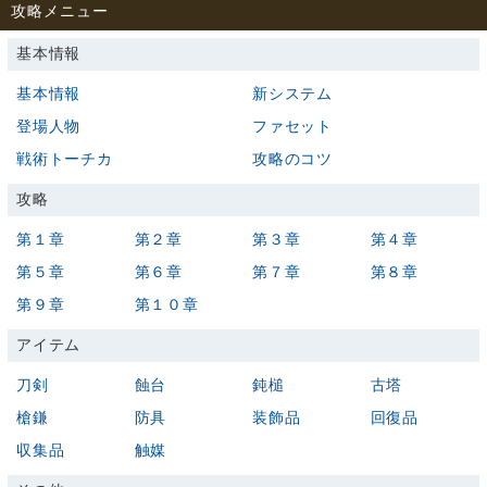
攻略メニュー
基本情報
基本情報
新システム
登場人物
ファセット
戦術トーチカ
攻略のコツ
攻略
第１章
第２章
第３章
第４章
第５章
第６章
第７章
第８章
第９章
第１０章
アイテム
刀剣
蝕台
鈍槌
古塔
槍鎌
防具
装飾品
回復品
収集品
触媒