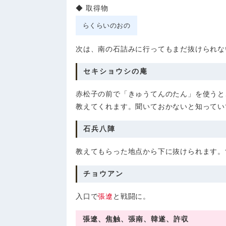
取得物
らくらいのおの
次は、南の石詰みに行ってもまだ抜けられな
セキショウシの庵
赤松子の前で「きゅうてんのたん」を使うと
教えてくれます。聞いておかないと知ってい
石兵八陣
教えてもらった地点から下に抜けられます。
チョウアン
入口で
張遼
と戦闘に。
張遼、焦触、張南、韓遂、許収