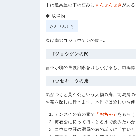
中は道具屋の下の窪みに
きんせんせき
がある
取得物
きんせんせき
次は南のゴジョウゲンの関へ。
ゴジョウゲンの関
曹丕が魏の最強部隊をけしかけるも、司馬懿
コウセキコウの庵
気がつくと黄石公という人物の庵。司馬懿の
お茶を探しに行きます。本作では珍しいお使
テンスイの右の家で
「おちゃ」
をもらう
黄石公に持って行くと名水で飲みたいか
コウロウ荘の宿屋の右の老人に「すいと