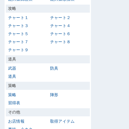
攻略
チャート１
チャート２
チャート３
チャート４
チャート５
チャート６
チャート７
チャート８
チャート９
道具
武器
防具
道具
策略
策略
陣形
習得表
その他
お店情報
取得アイテム