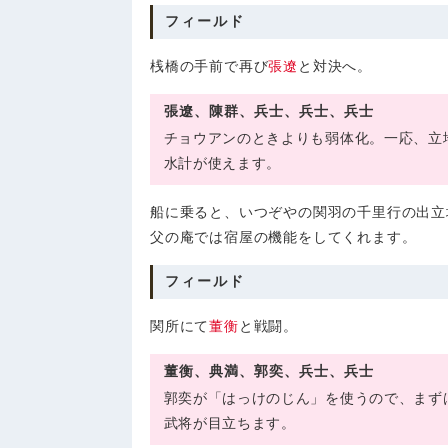
フィールド
桟橋の手前で再び
張遼
と対決へ。
張遼、陳群、兵士、兵士、兵士
チョウアンのときよりも弱体化。一応、立
水計が使えます。
船に乗ると、いつぞやの関羽の千里行の出立
父の庵では宿屋の機能をしてくれます。
フィールド
関所にて
董衡
と戦闘。
董衡、典満、郭奕、兵士、兵士
郭奕が「はっけのじん」を使うので、まず
武将が目立ちます。