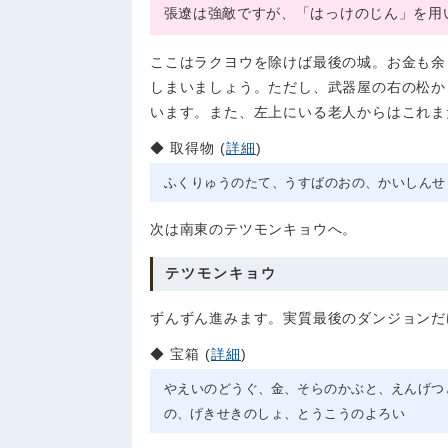
張遼は強敵ですが、「はっけのじん」を用
ここはラクヨウを除けば最後の城。お金も余
しまいましょう。ただし、武器屋の右の松か
います。また、左上にいる老人からはこれま
取得物 (
詳細
)
ふくりゅうのたて
うすばのおの
かいしんせ
次は南東のテツモンキョウへ。
テツモンキョウ
ずんずん進みます。実質最後のダンジョンだ
宝箱 (
詳細
)
やえいのどうぐ
金
そらのかぶと
えんげつ
の
げきせきのしょ
とうこうのよろい