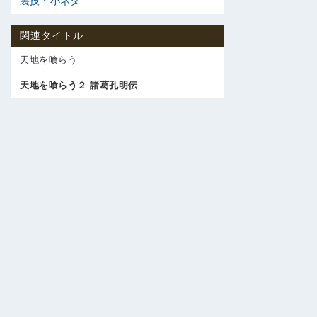
裏技・小ネタ
関連タイトル
天地を喰らう
天地を喰らう２ 諸葛孔明伝