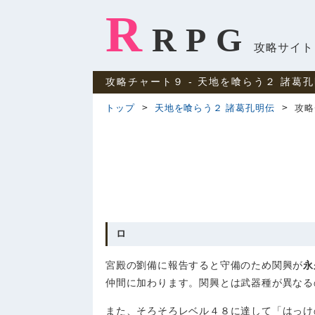
R
RPG
攻略サイト
攻略チャート９ ‐ 天地を喰らう２ 諸葛
トップ
天地を喰らう２ 諸葛孔明伝
攻略
ロ
宮殿の劉備に報告すると守備のため関興が
永
仲間に加わります。関興とは武器種が異なる
また、そろそろレベル４８に達して「はっけ