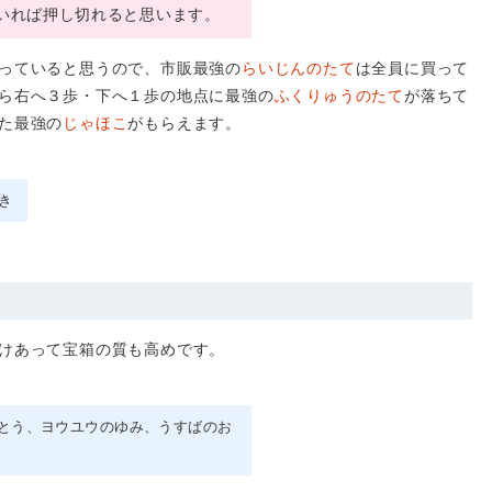
いれば押し切れると思います。
っていると思うので、市販最強の
らいじんのたて
は全員に買って
ら右へ３歩・下へ１歩の地点に最強の
ふくりゅうのたて
が落ちて
た最強の
じゃほこ
がもらえます。
き
けあって宝箱の質も高めです。
とう
ヨウユウのゆみ
うすばのお