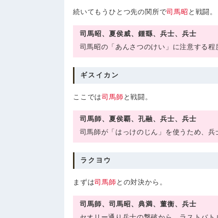
続いてもうひとつ先の関所で
司馬昭
と戦闘。
司馬昭、夏侯威、鍾繇、兵士、兵士
司馬昭の「あんさつのけい」に注意する程
ギスイカン
ここでは
司馬師
と戦闘。
司馬師、夏侯覇、孔融、兵士、兵士
司馬師が「はっけのじん」を使うため、兵
ラクヨウ
まずは
司馬師
との対決から。
司馬師、司馬昭、典満、董衡、兵士
セオリー通り兵士の撃破から。ラストバト