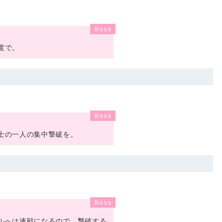
度で。
士の一人の集中撃破を。
ルへは連戦になるので、撃破する