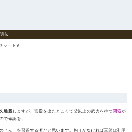
孔明伝
チャート９
久離脱
しますが、宮殿を出たところで父以上の武力を持つ
関索
が
ので確認を。
のじん」を習得する頃だと思います。拘りがなければ軍師は孔明