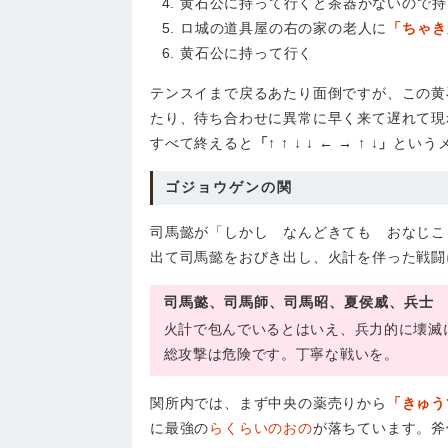
黄石公に持って行くと茶器がないので持
ロ城の道具屋の右の家の老人に
「ちゃき
黄石公に持って行く
テンスイまで戻るあたり面倒ですが、この黄
たり、待ち合わせに異常に早く来て遅れて現
すべて終えると
「↑ ↑ ↓ ↓ ← → ↑ ↓」
という
ゴジョウゲンの関
司馬懿が「しかし なんどきても おなじこ
出て司馬懿をおびき出し、火計を伴った戦闘
司馬懿、司馬師、司馬昭、夏侯威、兵士
火計で包んでいるとはいえ、兵力的に壊滅
総攻撃は危険です。丁寧な戦いを。
関所内では、まず中央の薬売りから
「きゅう
に最強の
らくらいのおの
が落ちています。斧