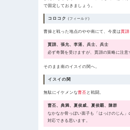
で固定しておきましょう。
コロコク
(フィールド)
曹操と戦った地点のやや南にて、今度は
賈詡
賈詡、張允、李湛、兵士、兵士
必ず奇襲を受けますが、賈詡の策略に注意
そのまま南のイスイの関へ。
イスイの関
無駄にイケメンな
曹丕
と戦闘。
曹丕、典満、夏侯威、夏侯覇、陳群
なかなか骨っぽい面子も「はっけのじん」
対応できる思います。