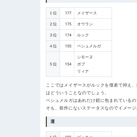
１位
177
メイザース
２位
175
オウラン
３位
174
ルック
４位
155
ペシュメルガ
シモーヌ
５位
154
ボブ
リィナ
ここではメイザースがルックを僅差で抑え、
はどういうことなのでしょう。
ペシュメルガはあれだけ鎧に包まれているの
そも、前作にないステータスなのでイメージ
運