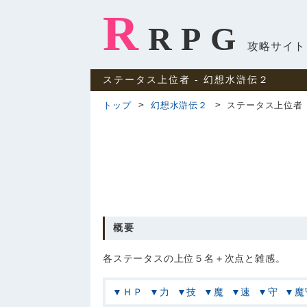
R
RPG
攻略サイト
ステータス上位者 ‐ 幻想水滸伝２
トップ
幻想水滸伝２
ステータス上位者
概要
各ステータスの上位５名＋次点と雑感。
ＨＰ
力
技
魔
速
守
魔