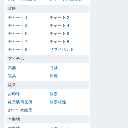
攻略
チャート１
チャート２
チャート３
チャート４
チャート５
チャート６
チャート７
チャート８
チャート９
サブイベント
アイテム
武器
防具
道具
料理
紋章
封印球
紋章
紋章装備箇所
紋章相性
おすすめ紋章
本拠地