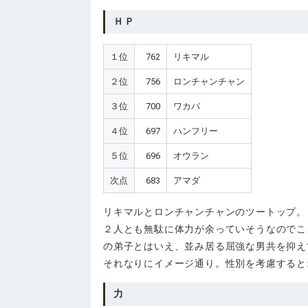
ＨＰ
１位
762
リキマル
２位
756
ロンチャンチャン
３位
700
ワカバ
４位
697
ハンフリー
５位
696
オウラン
次点
683
アマダ
リキマルとロンチャンチャンのツートップ。
２人とも無駄に体力が余っていそうなのでこ
の弟子とはいえ、並み居る屈強な男共を抑え
それなりにイメージ通り。性別を考慮すると
力