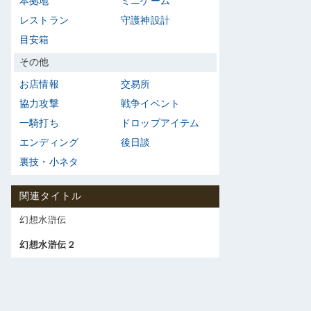
本拠地
ミニゲーム
レストラン
守護神設計
目安箱
その他
お店情報
交易所
協力攻撃
戦争イベント
一騎打ち
ドロップアイテム
エンディング
後日談
裏技・小ネタ
関連タイトル
幻想水滸伝
幻想水滸伝２