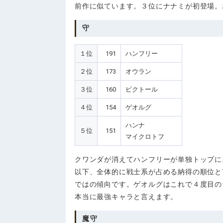
前作に似ています。３位にナナミが初登場。
守
１位
191
ハンフリー
２位
173
オウラン
３位
160
ビクトール
４位
154
ゲオルグ
ハンナ
５位
151
マイクロトフ
クワンダが消えてハンフリーが単独トップに
以下、全体的に戦士系が占める納得の順位と
ではの傾向です。ゲオルグはこれで４度目の
本当に最強キャラと言えます。
魔守