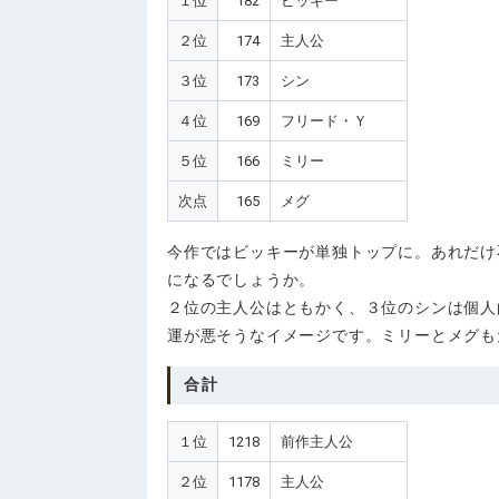
１位
182
ビッキー
２位
174
主人公
３位
173
シン
４位
169
フリード・Ｙ
５位
166
ミリー
次点
165
メグ
今作ではビッキーが単独トップに。あれだけ
になるでしょうか。
２位の主人公はともかく、３位のシンは個人
運が悪そうなイメージです。ミリーとメグも
合計
１位
1218
前作主人公
２位
1178
主人公