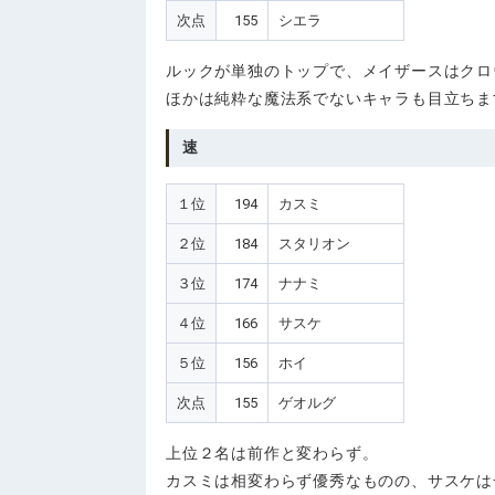
次点
155
シエラ
ルックが単独のトップで、メイザースはクロ
ほかは純粋な魔法系でないキャラも目立ちま
速
１位
194
カスミ
２位
184
スタリオン
３位
174
ナナミ
４位
166
サスケ
５位
156
ホイ
次点
155
ゲオルグ
上位２名は前作と変わらず。
カスミは相変わらず優秀なものの、サスケは