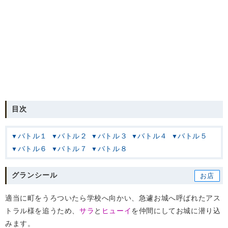
目次
バトル１
バトル２
バトル３
バトル４
バトル５
バトル６
バトル７
バトル８
グランシール
適当に町をうろついたら学校へ向かい、急遽お城へ呼ばれたアス
トラル様を追うため、
サラ
と
ヒューイ
を仲間にしてお城に潜り込
みます。