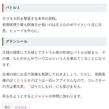
バトル１
ギズモ６匹を撃退する本作の初戦。
初期状態で最も防御力が低いのは主人公のボウイという点に注
意。ヒューイを中心に。
グランシール
王様の寝室にて王様とアストラル様の壮絶なバトルが始まり、そ
の後、なんやかんやでハウエルという人を連れてくることになり
ます。
出発の前にお店で装備を新調しておきましょう。ただし、初期装
備の
ぼくとう
と
きのぼう
は一応レアアイテムなので、コレクター
の方は要注意。「ほりだしもの」にも並びません。
街を出ようとすると
ジャジャ
が仲間に加わります。
加入
ジャジャ