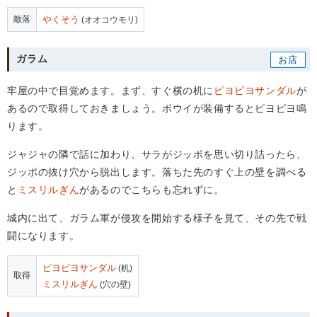
敵落
やくそう
(オオコウモリ)
ガラム
牢屋の中で目覚めます。まず、すぐ横の机に
ピヨピヨサンダル
が
あるので取得しておきましょう。ボウイが装備するとピヨピヨ鳴
ります。
ジャジャの隣で話に加わり、サラがジッポを思い切り詰ったら、
ジッポの抜け穴から脱出します。落ちた先のすぐ上の壁を調べる
と
ミスリルぎん
があるのでこちらも忘れずに。
城内に出て、ガラム軍が侵攻を開始する様子を見て、その先で戦
闘になります。
ピヨピヨサンダル
(机)
取得
ミスリルぎん
(穴の壁)