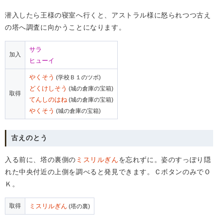
潜入したら王様の寝室へ行くと、アストラル様に怒られつつ古え
の塔へ調査に向かうことになります。
サラ
加入
ヒューイ
やくそう
(学校Ｂ１のツボ)
どくけしそう
(城の倉庫の宝箱)
取得
てんしのはね
(城の倉庫の宝箱)
やくそう
(城の倉庫の宝箱)
古えのとう
入る前に、塔の裏側の
ミスリルぎん
を忘れずに。姿のすっぽり隠
れた中央付近の上側を調べると発見できます。ＣボタンのみでＯ
Ｋ。
取得
ミスリルぎん
(塔の裏)