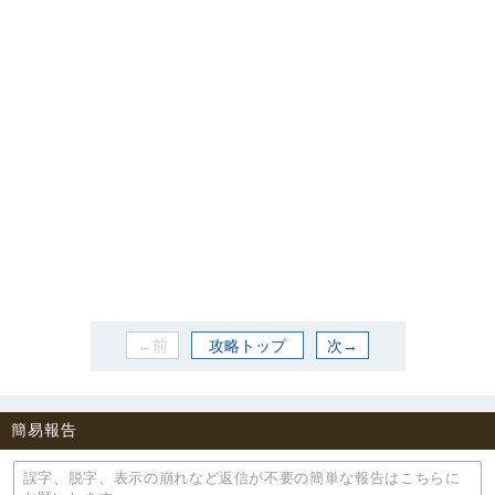
←前
攻略トップ
次→
簡易報告