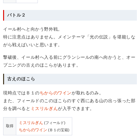
バトル２
イール村へと向かう野外戦。
特に注意点はありません。メインテーマ「光の伝説」を堪能しな
がら戦えばいいと思います。
撃破後、イール村へ入る前にグランシールの南へ向かうと、オー
プニングの古えのほこらがあります。
古えのほこら
現時点ではＢ１の
ちからのワイン
が取れるのみ。
また、フィールドのこのほこらのすぐ西にある山の出っ張った部
分を調べると
ミスリルぎん
が入手できます。
ミスリルぎん
(フィールド)
取得
ちからのワイン
(Ｂ１の宝箱)