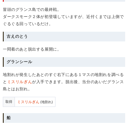
冒頭のグランス島での最終戦。
ダークスモーク２体が初登場していますが、近付くまでは上側で
ぐるぐる回っているだけ。
古えのとう
一悶着のあと脱出する展開に。
グランシール
地割れが発生したあとのすぐ右下にある１マスの地割れを調べる
と
ミスリルぎん
が入手できます。脱出後、当分のあいだグランス
島とはお別れ。
取得
ミスリルぎん
(地割れ)
船