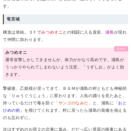
す。
竜宮城
構造は単純。３Ｆで
みつめオニ
との戦闘に入る直前、
浦島
が現れ
て仲間に加わります。
みつめオニ
通常攻撃しかしてきませんが、体力がかなり高めです。浦島が
うっかりやられてしまわないよう注意。「うずしお」がよく効
きます。
撃破後、乙姫様が戻ってきて、ＢＧＭが浦島の村ともども神秘的
な「りゅうぐうじょう」に変わります。人魚の踊りを見たあと、
持っているだけで毒を防ぐ
「サンゴのなみだ」
と、浦島に
「おと
ひめの術」
を授けてくれます。村に戻ったら浦島の装備を揃える
のも忘れずに。
次はすずめのお宿２の北東に進み、だだっ広い草原の南東にある