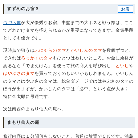
すずめのお宿３
つづら屋
が大変優秀なお宿。中盤までの大ボスと戦う際は、ここ
でどれだけタマを揃えられるかが重要になってきます。金策手段
としても優秀です。
現時点で狙うは
ふにゃらのタマ
と
かいしんのタマ
を数個ずつと、
できれば
ろっかくのタマ
もひとつは欲しいところ。お金に余裕が
あるなら「でまえけん」を使って旅の商人を呼び出し、
といし
や
はやぶさのタマ
を買っておくのもいいかもしれません。かいしん
のタマとはやぶさのタマは、総合ダメージでははやぶさのタマの
ほうが出ますが、かいしんのタマは「必中」という点が大きく、
特に金太郎に最適です。
次は南西のまもり仙人の庵へ。
まもり仙人の庵
修行内容は１分間何もしないこと。普通に放置でＯＫです。浦島