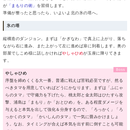
が
「まもりの術」
を習得します。
準備が整ったと思ったら、いよいよ北の氷の塔へ。
氷の塔
縦構造のダンジョン。まずは「かぎなわ」で真上に上がり、落ち
ながら右に進み、また上がって左に進めば扉に到着します。奥の
部屋でしこめ様に話しかければ
やしゃひめ
が玉座に降りてきま
す。
やしゃひめ
序盤を締めくくる大一番。普通に戦えば苦戦必至ですが、然る
べきタマを用意していればどうにかなります。まずは「ふにゃ
らのタマ」で守備力を下げたら、桃太郎と金太郎はひたすら攻
撃、浦島は「まもり」か「おとひめ」を。ある程度ダメージを
与えると本気を出して強化＆分身するので、「ろっかく」「ろ
っかくのタマ」「かいしんのタマ」で一気に畳みかけましょ
う。なお、タイミングが合えば本気を出す前に倒すことも可能