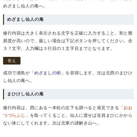
めざまし仙人の庵へ。
めざまし仙人の庵
修行内容は大きく表示される文字を正確に入力すること。割と難
易度が高いので、厳しい場合は下記ボタンを押してください。全
３７文字。入力欄は３行目の１文字目までとなります。
答え
成功で浦島が
「めざましの術」
を習得します。次は北西のまひけ
し仙人の庵へ。
まひけし仙人の庵
修行内容は、西にある一本松の左下を調べると発見できる
「おお
つづらふじ」
を取ってくること。仙人に渡せば全員まひにかから
ない体にしてくれます。次は北東の謎解き山へ。