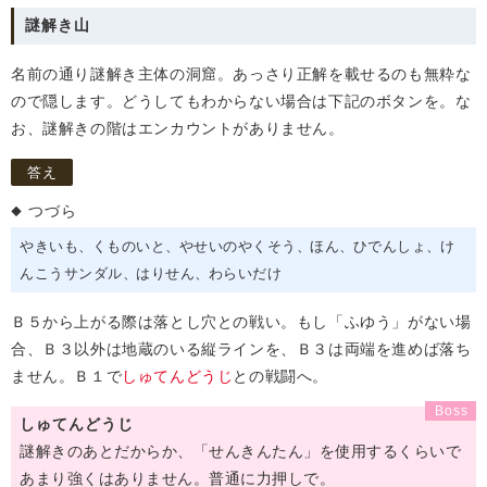
謎解き山
名前の通り謎解き主体の洞窟。あっさり正解を載せるのも無粋な
ので隠します。どうしてもわからない場合は下記のボタンを。な
お、謎解きの階はエンカウントがありません。
答え
つづら
やきいも
くものいと
やせいのやくそう
ほん
ひでんしょ
け
んこうサンダル
はりせん
わらいだけ
Ｂ５から上がる際は落とし穴との戦い。もし「ふゆう」がない場
合、Ｂ３以外は地蔵のいる縦ラインを、Ｂ３は両端を進めば落ち
ません。Ｂ１で
しゅてんどうじ
との戦闘へ。
しゅてんどうじ
謎解きのあとだからか、「せんきんたん」を使用するくらいで
あまり強くはありません。普通に力押しで。