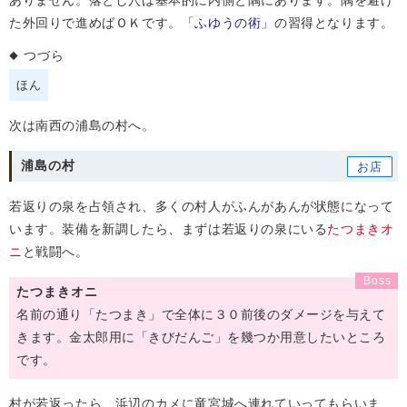
ありません。落とし穴は基本的に内側と隅にあります。隅を避け
た外回りで進めばＯＫです。
「ふゆうの術」
の習得となります。
つづら
ほん
次は南西の浦島の村へ。
浦島の村
若返りの泉を占領され、多くの村人がふんがあんが状態になって
います。装備を新調したら、まずは若返りの泉にいる
たつまきオ
ニ
と戦闘へ。
たつまきオニ
名前の通り「たつまき」で全体に３０前後のダメージを与えて
きます。金太郎用に「きびだんご」を幾つか用意したいところ
です。
村が若返ったら、浜辺のカメに竜宮城へ連れていってもらいま