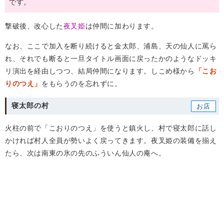
です。
撃破後、改心した
夜叉姫
は仲間に加わります。
なお、ここで加入を断り続けると金太郎、浦島、天の仙人に罵ら
れ、それでも断ると一旦タイトル画面に戻ったかのようなドッキ
リ演出を経由しつつ、結局仲間になります。しこめ様から
「こお
りのつえ」
をもらうのを忘れずに。
寝太郎の村
火柱の前で「こおりのつえ」を使うと鎮火し、村で寝太郎に話し
かければ村人全員が勢いよく戻ってきます。夜叉姫の装備を揃え
たら、次は南東の氷の先のふういん仙人の庵へ。