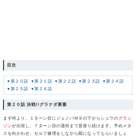
目次
第２０話
第２１話
第２２話
第２３話
第２４話
第２５話
第２６話
第２０話 決戦!!グラナダ要塞
まず何より、１ターン目にジェノバＭ９の下からシュウの
グラン
ゾン
が出現し、７ターン目の退却まで居座り続けます。予めメタ
スを向かわせ、セルフ修理をしながら囮になってもらいましょ