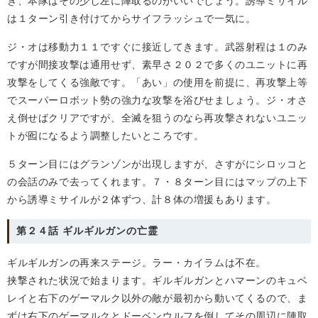
き、本隊はその少し左に陣取るのがいいでしょう。誘導ミサイル
は１ターン引き付けてからサイフラッシュで一気に。
ジ・オは移動力１１ですぐに接近してきます。武器射程は１のみ
ですが間接攻撃は通用せず、素早さ２０２で多くのユニットに再
攻撃をしてくる強敵です。「あい」の使用を前提に、再攻撃上等
でスーパーロボット勢の強力な攻撃を浴びせましょう。ジ・オさ
え倒せばクリアですが、全滅を狙うのなら再攻撃されないユニッ
トが囮になるよう調整したいところです。
５ターン目にはグランゾンが出現しますが、さすがにシロッコと
の会話のみで去ってくれます。７・８ターン目にはマップの上下
から誘導ミサイルが２体ずつ、計８体の増援もあります。
第２４話 ギルギルガンの亡霊
ギルギルガンの再来ステージ。ラー・カイラムは不在。
挟撃された状況で始まります。ギルギルガンとハマーンのキュベ
レイと右下のゲーマルク以外の敵が最初から動いてくるので、ま
ずは右下のゲーマルクとドーベンウルフを倒してその周辺に陣取