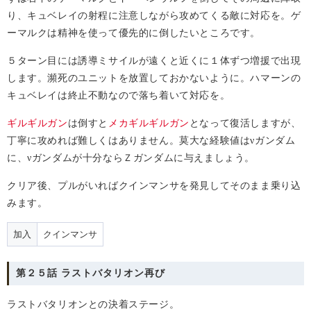
り、キュベレイの射程に注意しながら攻めてくる敵に対応を。ゲ
ーマルクは精神を使って優先的に倒したいところです。
５ターン目には誘導ミサイルが遠くと近くに１体ずつ増援で出現
します。瀕死のユニットを放置しておかないように。ハマーンの
キュベレイは終止不動なので落ち着いて対応を。
ギルギルガン
は倒すと
メカギルギルガン
となって復活しますが、
丁寧に攻めれば難しくはありません。莫大な経験値は
ガンダム
ν
に、
ガンダムが十分ならＺガンダムに与えましょう。
ν
クリア後、プルがいればクインマンサを発見してそのまま乗り込
みます。
加入
クインマンサ
第２５話 ラストバタリオン再び
ラストバタリオンとの決着ステージ。