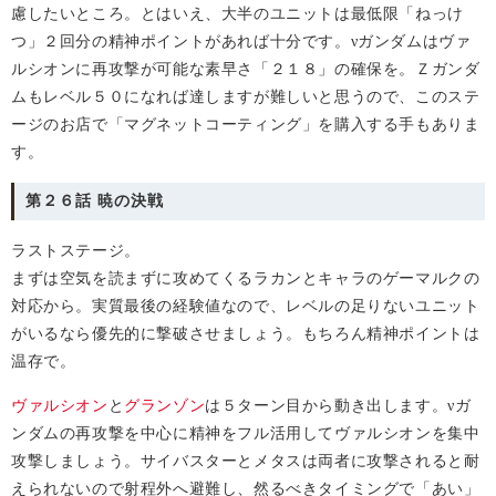
慮したいところ。とはいえ、大半のユニットは最低限「ねっけ
つ」２回分の精神ポイントがあれば十分です。
ガンダムはヴァ
ν
ルシオンに再攻撃が可能な素早さ「２１８」の確保を。Ｚガンダ
ムもレベル５０になれば達しますが難しいと思うので、このステ
ージのお店で「マグネットコーティング」を購入する手もありま
す。
第２６話 暁の決戦
ラストステージ。
まずは空気を読まずに攻めてくるラカンとキャラのゲーマルクの
対応から。実質最後の経験値なので、レベルの足りないユニット
がいるなら優先的に撃破させましょう。もちろん精神ポイントは
温存で。
ヴァルシオン
と
グランゾン
は５ターン目から動き出します。
ガ
ν
ンダムの再攻撃を中心に精神をフル活用してヴァルシオンを集中
攻撃しましょう。サイバスターとメタスは両者に攻撃されると耐
えられないので射程外へ避難し、然るべきタイミングで「あい」