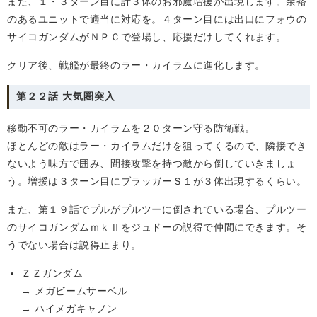
また、１・３ターン目に計３体のお邪魔増援が出現します。余裕
のあるユニットで適当に対応を。４ターン目には出口にフォウの
サイコガンダムがＮＰＣで登場し、応援だけしてくれます。
クリア後、戦艦が最終のラー・カイラムに進化します。
第２２話 大気圏突入
移動不可のラー・カイラムを２０ターン守る防衛戦。
ほとんどの敵はラー・カイラムだけを狙ってくるので、隣接でき
ないよう味方で囲み、間接攻撃を持つ敵から倒していきましょ
う。増援は３ターン目にブラッガーＳ１が３体出現するくらい。
また、第１９話でプルがプルツーに倒されている場合、プルツー
のサイコガンダムｍｋⅡをジュドーの説得で仲間にできます。そ
うでない場合は説得止まり。
ＺＺガンダム
→ メガビームサーベル
→ ハイメガキャノン