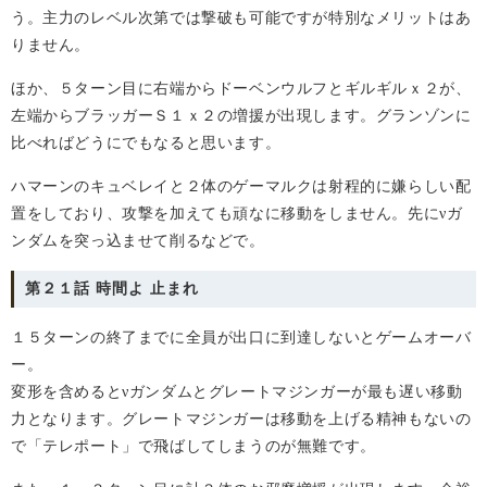
う。主力のレベル次第では撃破も可能ですが特別なメリットはあ
りません。
ほか、５ターン目に右端からドーベンウルフとギルギルｘ２が、
左端からブラッガーＳ１ｘ２の増援が出現します。グランゾンに
比べればどうにでもなると思います。
ハマーンのキュベレイと２体のゲーマルクは射程的に嫌らしい配
置をしており、攻撃を加えても頑なに移動をしません。先に
ガ
ν
ンダムを突っ込ませて削るなどで。
第２１話 時間よ 止まれ
１５ターンの終了までに全員が出口に到達しないとゲームオーバ
ー。
変形を含めると
ガンダムとグレートマジンガーが最も遅い移動
ν
力となります。グレートマジンガーは移動を上げる精神もないの
で「テレポート」で飛ばしてしまうのが無難です。