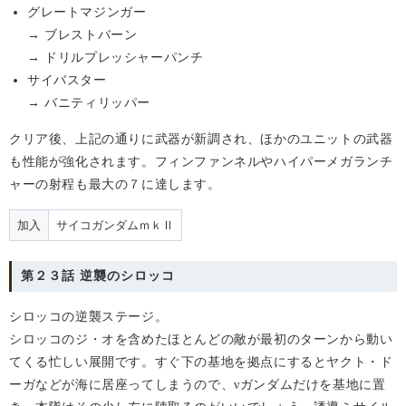
グレートマジンガー
→ ブレストバーン
→ ドリルプレッシャーパンチ
サイバスター
→ バニティリッパー
クリア後、上記の通りに武器が新調され、ほかのユニットの武器
も性能が強化されます。フィンファンネルやハイパーメガランチ
ャーの射程も最大の７に達します。
加入
サイコガンダムｍｋⅡ
第２３話 逆襲のシロッコ
シロッコの逆襲ステージ。
シロッコのジ・オを含めたほとんどの敵が最初のターンから動い
てくる忙しい展開です。すぐ下の基地を拠点にするとヤクト・ド
ーガなどが海に居座ってしまうので、
ガンダムだけを基地に置
ν