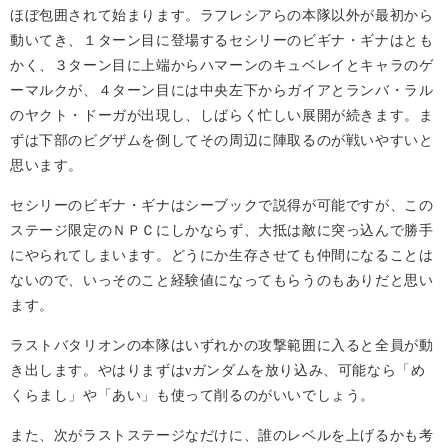
ほぼ包囲されて始まります。ラフレシアらの本隊以外が最初から
動いてき、１ターン目に登場するセシリーのビギナ・ギナはとも
かく、３ターン目に上端からハマーンのキュベレイとキャラのゲ
ーマルクが、４ターン目には中央左下からガイアとランバ・ラル
のヤクト・ドーガが出現し、しばらく忙しい展開が続きます。ま
ずは下部のビグザムを倒してその周辺に陣取るのが戦いやすいと
思います。
セシリーのビギナ・ギナはシーブックで説得が可能ですが、この
ステージ限定のＮＰＣにしかならず、大抵は敵に突っ込んで勝手
にやられてしまいます。どうにか生存させても仲間になることは
ないので、いっそのこと経験値になってもらうのもありだと思い
ます。
ラストバタリオンの本隊はいずれかの攻撃範囲に入ると全員が動
き出します。やはりまずは
ガンダムを放り込み、可能なら「め
ν
くらまし」や「あい」も使って削るのがいいでしょう。
また、次がラストステージなだけに、誰のレベルを上げるかも考