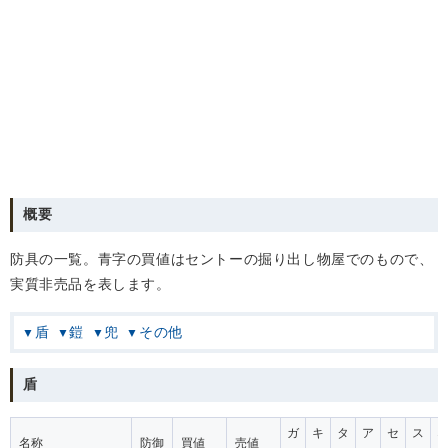
概要
防具の一覧。青字の買値はセントーの掘り出し物屋でのもので、
実質非売品を表します。
盾
鎧
兜
その他
盾
ガ
キ
タ
ア
セ
ス
名称
防御
買値
売値