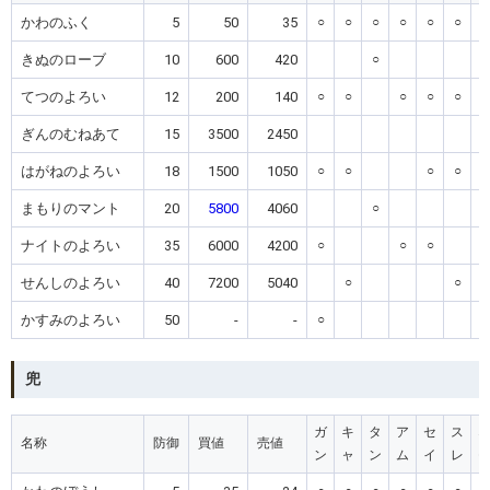
かわのふく
5
50
35
○
○
○
○
○
○
○
きぬのローブ
10
600
420
○
てつのよろい
12
200
140
○
○
○
○
○
ぎんのむねあて
15
3500
2450
○
はがねのよろい
18
1500
1050
○
○
○
○
まもりのマント
20
5800
4060
○
ナイトのよろい
35
6000
4200
○
○
○
せんしのよろい
40
7200
5040
○
○
かすみのよろい
50
-
-
○
兜
ガ
キ
タ
ア
セ
ス
名称
防御
買値
売値
ン
ャ
ン
ム
イ
レ