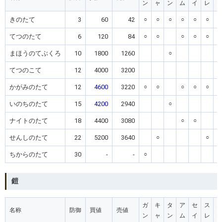
ン
ャ
ン
ム
イ
レ
きのたて
3
60
42
○
○
○
○
○
○
てつのたて
6
120
84
○
○
○
○
○
まほうのてぶくろ
10
1800
1260
○
○
てつのこて
12
4000
3200
○
かがみのたて
12
4600
3220
○
○
○
○
○
いのちのたて
15
4200
2940
○
ナイトのたて
18
4400
3080
○
○
せんしのたて
22
5200
3640
○
○
ちからのたて
30
-
-
○
鎧
ガ
キ
タ
ア
セ
ス
名称
防御
買値
売値
ン
ャ
ン
ム
イ
レ