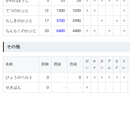
かわのぼうし
5
35
24
○
○
○
○
○
○
○
てつのかぶと
12
1500
1050
○
○
○
ちしきのかぶと
17
5700
3990
○
○
○
ちんもくのかぶと
20
6400
4480
○
○
○
○
その他
ガ
キ
タ
ア
セ
ス
名称
防御
買値
売値
ン
ャ
ン
ム
イ
レ
ひょうのベルト
0
-
0
○
○
○
○
○
○
○
せきばん
0
-
-
○