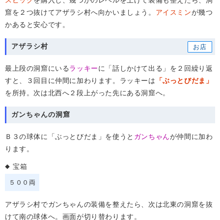
スピック
を購入し、幾つかのレベルを上げて装備も整えたら、洞
窟を２つ抜けてアザラシ村へ向かいましょう。
アイスミン
が幾つ
かあると安心です。
アザラシ村
最上段の洞窟にいる
ラッキー
に「話しかけて出る」を２回繰り返
すと、３回目に仲間に加わります。ラッキーは
「ぶっとびだま」
を所持。次は北西へ２段上がった先にある洞窟へ。
ガンちゃんの洞窟
Ｂ３の球体に「ぶっとびだま」を使うと
ガンちゃん
が仲間に加わ
ります。
宝箱
５００両
アザラシ村でガンちゃんの装備を整えたら、次は北東の洞窟を抜
けて南の球体へ。画面が切り替わります。