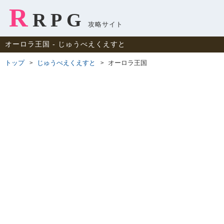
R
RPG
攻略サイト
オーロラ王国 ‐ じゅうべえくえすと
トップ
じゅうべえくえすと
オーロラ王国