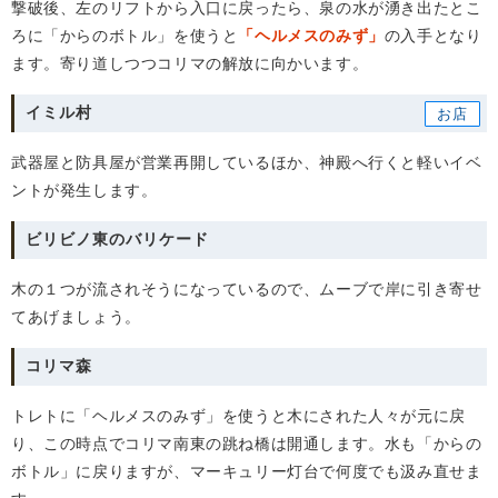
撃破後、左のリフトから入口に戻ったら、泉の水が湧き出たとこ
ろに「からのボトル」を使うと
「ヘルメスのみず」
の入手となり
ます。寄り道しつつコリマの解放に向かいます。
イミル村
武器屋と防具屋が営業再開しているほか、神殿へ行くと軽いイベ
ントが発生します。
ビリビノ東のバリケード
木の１つが流されそうになっているので、ムーブで岸に引き寄せ
てあげましょう。
コリマ森
トレトに「ヘルメスのみず」を使うと木にされた人々が元に戻
り、この時点でコリマ南東の跳ね橋は開通します。水も「からの
ボトル」に戻りますが、マーキュリー灯台で何度でも汲み直せま