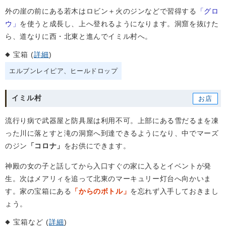
外の崖の前にある若木はロビン＋火のジンなどで習得する
「グロ
ウ」
を使うと成長し、上へ登れるようになります。洞窟を抜けた
ら、道なりに西・北東と進んでイミル村へ。
宝箱 (
詳細
)
エルブンレイピア
ヒールドロップ
イミル村
流行り病で武器屋と防具屋は利用不可。上部にある雪だるまを凍
った川に落とすと滝の洞窟へ到達できるようになり、中でマーズ
のジン
「コロナ」
をお供にできます。
神殿の女の子と話してから入口すぐの家に入るとイベントが発
生。次はメアリィを追って北東のマーキュリー灯台へ向かいま
す。家の宝箱にある
「からのボトル」
を忘れず入手しておきまし
ょう。
宝箱など (
詳細
)