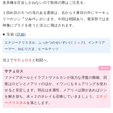
道具欄を圧迫しかねないので取得の際はご注意を。
１回め目の６つの滝のある通路は、右から４番目の中にマーキュ
リーのジン
「ソルベ」
がいます。今回は戦闘あり。最深部では女
神像にプライを使うと頂上に飛ばされます。
宝箱 (
詳細
)
エナジークリスタル
ふっかつのせいすい(
ミミック
)
インテリア
ーマー
ねむりだま
ヒールナッツ
頂上で
サテュロス
と戦闘へ。
サテュロス
ファイアボールとイラプトヴァルカンが強力な序盤の難敵。回
復はロビンとメアリィのほか、イワンにもキュアリングを使わ
せると安定します。弱点は水属性。メアリィは隙があればジン
を解き放ち、水ｘ２のネレイも召喚していきましょう。
エナジ
ークリスタル
を落とします。