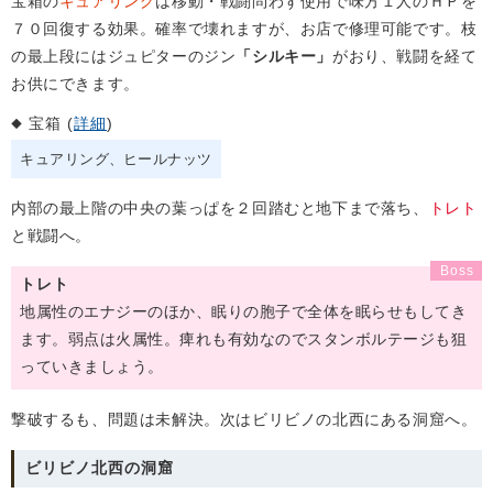
宝箱の
キュアリング
は移動・戦闘問わず使用で味方１人のＨＰを
７０回復する効果。確率で壊れますが、お店で修理可能です。枝
の最上段にはジュピターのジン
「シルキー」
がおり、戦闘を経て
お供にできます。
宝箱 (
詳細
)
キュアリング
ヒールナッツ
内部の最上階の中央の葉っぱを２回踏むと地下まで落ち、
トレト
と戦闘へ。
トレト
地属性のエナジーのほか、眠りの胞子で全体を眠らせもしてき
ます。弱点は火属性。痺れも有効なのでスタンボルテージも狙
っていきましょう。
撃破するも、問題は未解決。次はビリビノの北西にある洞窟へ。
ビリビノ北西の洞窟