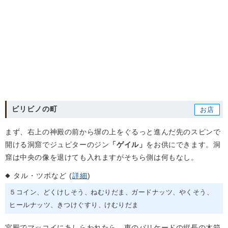
ビリビノの町
まず、右上の神殿の前から塀の上をぐるっと進んだ先のスピンで
開ける洞窟でジュピターのジン
「ゲイル」
をお供にできます。洞
窟は中央の像を退けても入れますがそちら側は何もなし。
タル・ツボなど (
詳細
)
５コイン
どくけしそう
ねむりだま
ガードナッツ
やくそう
ヒールナッツ
きつけぐすり
けむりだま
宮殿でマッコイにあしらわれたら、東のバリケードの縦長の木箱