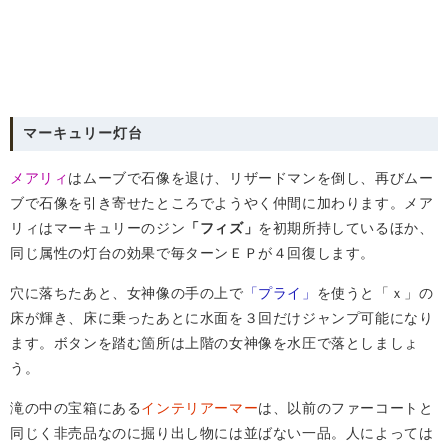
マーキュリー灯台
メアリィ
はムーブで石像を退け、リザードマンを倒し、再びムー
ブで石像を引き寄せたところでようやく仲間に加わります。メア
リィはマーキュリーのジン
「フィズ」
を初期所持しているほか、
同じ属性の灯台の効果で毎ターンＥＰが４回復します。
穴に落ちたあと、女神像の手の上で
「プライ」
を使うと「ｘ」の
床が輝き、床に乗ったあとに水面を３回だけジャンプ可能になり
ます。ボタンを踏む箇所は上階の女神像を水圧で落としましょ
う。
滝の中の宝箱にある
インテリアーマー
は、以前のファーコートと
同じく非売品なのに掘り出し物には並ばない一品。人によっては