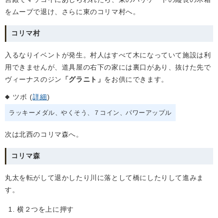
をムーブで退け、さらに東のコリマ村へ。
コリマ村
入るなりイベントが発生。村人はすべて木になっていて施設は利
用できませんが、道具屋の右下の家には裏口があり、抜けた先で
ヴィーナスのジン
「グラニト」
をお供にできます。
ツボ (
詳細
)
ラッキーメダル
やくそう
７コイン
パワーアップル
次は北西のコリマ森へ。
コリマ森
丸太を転がして退かしたり川に落として橋にしたりして進みま
す。
横２つを上に押す