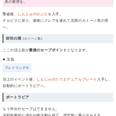
具の着用を。
撃破後、
しんじゅのかぶと
を入手。
ナルビクに戻り、最後にクレアを連れて北西のカミーノ島の塔
へ。
封印の塔
(カミーノ島)
ここの頂上前が
最後のセーブポイント
となります。
宝箱
フレイリングＳ
頂上のイベント後、
しんじゅのたて
と
デュアルブレード
入手し、
自動的にポートラビアへ。
ポートラビア
もう外出やセーブはできません。
決戦前夜的な演出や復活劇を経て、虚空島に乗り込みます。