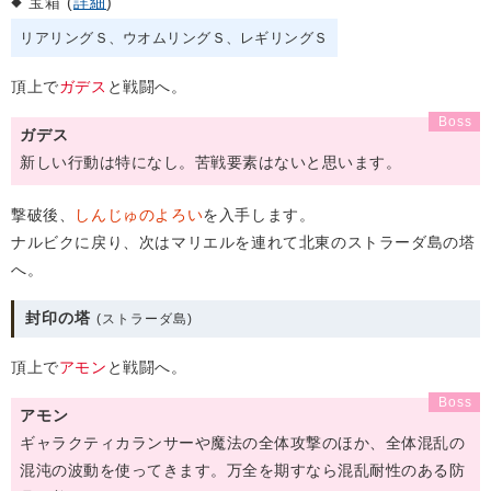
宝箱 (
詳細
)
リアリングＳ
ウオムリングＳ
レギリングＳ
頂上で
ガデス
と戦闘へ。
ガデス
新しい行動は特になし。苦戦要素はないと思います。
撃破後、
しんじゅのよろい
を入手します。
ナルビクに戻り、次はマリエルを連れて北東のストラーダ島の塔
へ。
封印の塔
(ストラーダ島)
頂上で
アモン
と戦闘へ。
アモン
ギャラクティカランサーや魔法の全体攻撃のほか、全体混乱の
混沌の波動を使ってきます。万全を期すなら混乱耐性のある防