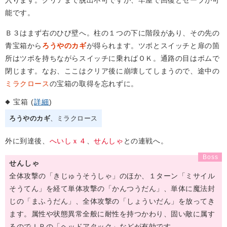
入ります。クリアまで脱出不可ですが、牢屋で回復とセーブが可
能です。
Ｂ３はまず右のひび壁へ。柱の１つの下に階段があり、その先の
青宝箱から
ろうやのカギ
が得られます。ツボとスイッチと扉の箇
所はツボを持ちながらスイッチに乗ればＯＫ。通路の目はボムで
閉じます。なお、ここはクリア後に崩壊してしまうので、途中の
ミラクロース
の宝箱の取得を忘れずに。
宝箱 (
詳細
)
ろうやのカギ
ミラクロース
外に到達後、
へいしｘ４
、
せんしゃ
との連戦へ。
せんしゃ
全体攻撃の「きじゅうそうしゃ」のほか、１ターン「ミサイル
そうてん」を経て単体攻撃の「かんつうだん」、単体に魔法封
じの「まふうだん」、全体攻撃の「しょういだん」を放ってき
ます。属性や状態異常全般に耐性を持つかわり、固い敵に属す
るのでＩＰの「ヘッドアタック」などが有効です。