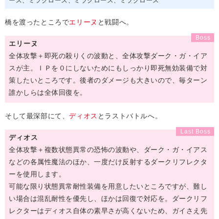
ース
ミラクロース
ミラクロース
ミラクロース
橋を渡ったところで
エリーヌ
と戦闘へ。
エリーヌ
全体攻撃＋即死の殺りくの波動と、全体攻撃ダーク・ガ・イア
スが主。ＩＰを０にしないためにもしっかり即死無効装備で対
策したいところです。後者のダメージも大きいので、毎ターン
誰かしらは全体回復を。
そして最深部にて、
ディオス
とラストバトルへ。
ディオス
全体攻撃＋複数状態異常の恐怖の波動や、ダーク・ガ・イアス
などの各属性魔法のほか、一度だけ反射するダークリフレクタ
ーを使用します。
可能な限り状態異常耐性装備を用意したいところですが、難し
い場合は混乱耐性を優先し、ほかは回復で対応を。ダークリフ
レクターはディオス自体の素早さが高くないため、ガイさえ先