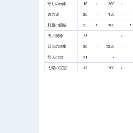
守りの頭巾
18
○
200
○
鉄の兜
20
○
150
○
○
封魔の腕輪
25
○
300
○
光の腕輪
25
-
○
賢者の頭巾
30
○
1250
○
龍人の兜
31
-
太陽の宝冠
33
200
○