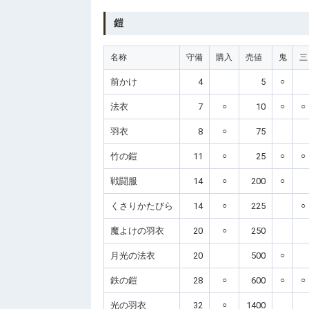
鎧
名称
守備
購入
売値
鬼
三
前かけ
4
5
○
法衣
7
○
10
○
○
羽衣
8
○
75
竹の鎧
11
○
25
○
○
戦闘服
14
○
200
○
くさりかたびら
14
○
225
○
魔よけの羽衣
20
○
250
月光の法衣
20
500
○
鉄の鎧
28
○
600
○
○
光の羽衣
32
○
1400