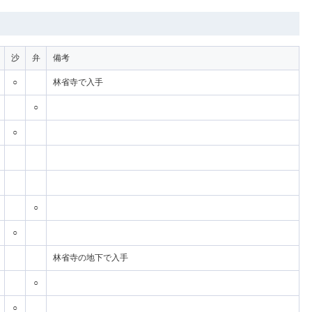
沙
弁
備考
○
林省寺で入手
○
○
○
○
林省寺の地下で入手
○
○