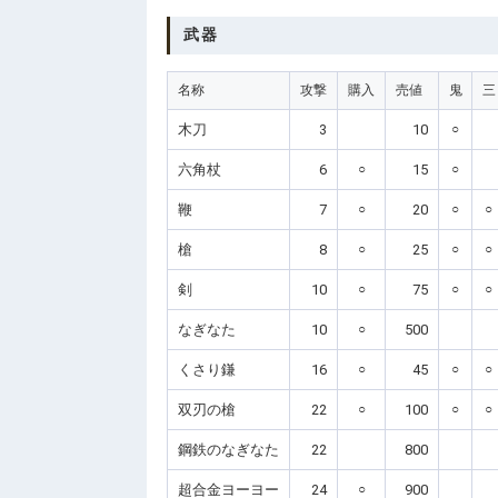
武器
名称
攻撃
購入
売値
鬼
三
木刀
3
10
○
六角杖
6
○
15
○
鞭
7
○
20
○
○
槍
8
○
25
○
○
剣
10
○
75
○
○
なぎなた
10
○
500
くさり鎌
16
○
45
○
○
双刃の槍
22
○
100
○
○
鋼鉄のなぎなた
22
800
超合金ヨーヨー
24
○
900