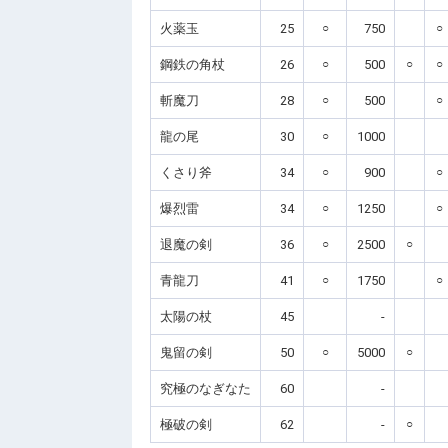
火薬玉
25
○
750
○
鋼鉄の角杖
26
○
500
○
○
斬魔刀
28
○
500
○
龍の尾
30
○
1000
くさり斧
34
○
900
○
爆烈雷
34
○
1250
○
退魔の剣
36
○
2500
○
青龍刀
41
○
1750
○
太陽の杖
45
-
鬼留の剣
50
○
5000
○
究極のなぎなた
60
-
極破の剣
62
-
○