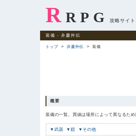
R
RPG
攻略サイト
装備 ‐ 弁慶外伝
トップ
弁慶外伝
装備
概要
装備の一覧。買値は場所によって異なるため
武器
鎧
その他