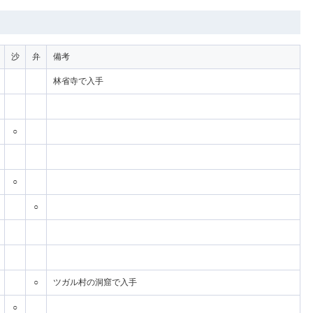
沙
弁
備考
林省寺で入手
○
○
○
○
ツガル村の洞窟で入手
○