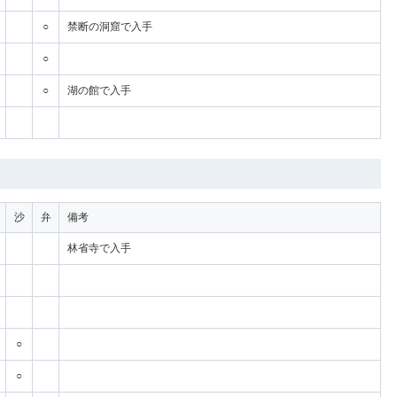
○
禁断の洞窟で入手
○
○
湖の館で入手
沙
弁
備考
林省寺で入手
○
○