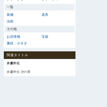
一覧
装備
道具
法術
その他
お店情報
宝箱
裏技・小ネタ
関連タイトル
弁慶外伝
弁慶外伝 沙の章