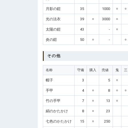
月影の鎧
35
1000
○
○
光の法衣
39
○
3000
○
太陽の鎧
43
-
○
炎の鎧
50
○
-
○
その他
名称
守備
購入
売値
鬼
三
帽子
3
5
○
手甲
4
○
8
○
○
竹の手甲
7
○
13
○
絹のかたかけ
8
○
23
七色のかたかけ
15
○
250