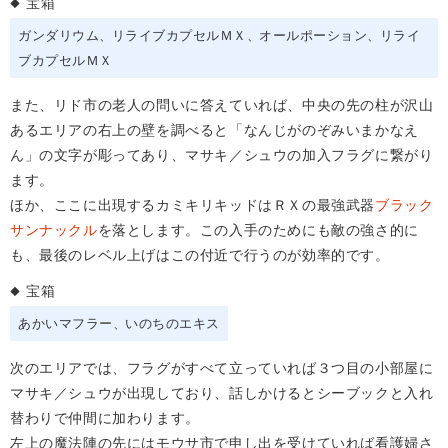
宝箱
ガンダリウム
リライブカプセルＭＸ
オールポーション
リライ
ブカプセルＭＸ
また、リド市の老人の問いに答えていれば、中央の先の柱が沢山
あるエリアの右上の壁を調べると「なんじがのぞみいまかなえ
ん」の文字が彫ってあり、マサキ／シュウの加入フラグに繋がり
ます。
ほか、ここに出現するカミキリキッドはＲＸの最強武器
ブラック
サンナックル
を落とします。この入手のためにも敵の強さ的に
も、最後のレベル上げはこの付近で行うのが効率的です。
宝箱
あかいマフラー
いのちのエキス
次のエリアでは、フラグがすべて立っていれば３つ目の小部屋に
マサキ／シュウが出現しており、話しかけるとシーブックと入れ
替わりで仲間に加わります。
左上の魔法陣の先にはモウサ市で申し出を受けていれば看護婦さ