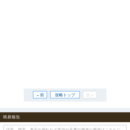
←前
攻略トップ
次→
簡易報告