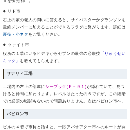
Ⅱを優先的に。
リド市
右上の家の老人の問いに答えると、サイバスターかグランゾンを
最終メンバーに加えることができるフラグに繋がります。詳細は
裏技・小ネタ
をご覧ください。
ツァイト市
役所の１階にいるヒデキからセブンの最強の必殺技
「りゅうせい
キック」
を教えてもらえます。
サナリィ工場
工場内の左上の部屋に
シーブック(Ｆ－９１)
が隠れていて、見つ
けると仲間に加わります。レベルはたったの６ですが、この段階
では必須の戦闘もないので問題ありません。次はバビロン市へ。
バビロン市
ビルの４階で市長と話すと、一応アバオアクー市へのルートが開