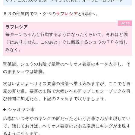
リテクニカルカプセル
ぎりょうのもと
オーラビームブレード
Ｂ３の部屋内でマ・クベの
ラフレシア
と戦闘へ。
ラフレシア
毎ターンちゃんと行動するようになったくらいで、それほど強
くはありません。このあとすぐに離脱するシュウのＴＰを惜し
みなく。
撃破後、シュウのお陰で最新のヘリオス要塞のキーを入手し、そ
のままシュウは離脱。
次はいよいよヘリオス要塞の深部へ乗り込みますが、ここでも再
度の寄り道。要塞の１階で大幅レベルアップしたシーブックを再
び仲間に加えたら、下記の２ヶ所まで戻りましょう。
シャオヤン市
広場にいつぞやのキングの影だったというお爺さんが出現してい
て、話しておけば、ヘリオス要塞のとある場所にキングが出現す
るようになります。