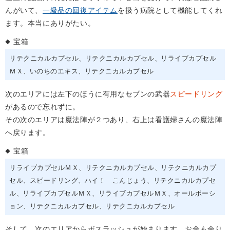
んがいて、
一級品の回復アイテム
を扱う病院として機能してくれ
ます。本当にありがたい。
宝箱
リテクニカルカプセル
リテクニカルカプセル
リライブカプセル
ＭＸ
いのちのエキス
リテクニカルカプセル
次のエリアには左下のほうに有用なセブンの武器
スピードリング
があるので忘れずに。
その次のエリアは魔法陣が２つあり、右上は看護婦さんの魔法陣
へ戻ります。
宝箱
リライブカプセルＭＸ
リテクニカルカプセル
リテクニカルカプ
セル
スピードリング
ハイ！ こんじょう
リテクニカルカプセ
ル
リライブカプセルＭＸ
リライブカプセルＭＸ
オールポーシ
ョン
リテクニカルカプセル
リテクニカルカプセル
そして、次のエリアからボスラッシュが始まります。お金も余り