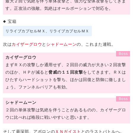
最大２回で気絶を伴う単体攻撃と、強力な全体攻撃をしてきま
す。正攻法の強敵。気絶はオールポーションで対応を。
宝箱
リライブカプセルＭＸ
リライブカプセルＭＸ
次は
カイザーグロウ
と
シャドームーン
の、これまた連戦。
カイザーグロウ
まずＲＸの攻撃しか通用せず、２回目の威力が大きい２回攻撃
のほか、ＨＰが減ると
脅威の１１回攻撃
をしてきます。ＲＸは
ひたすらハードショットを撃ち、ほかは回復と防御に徹しまし
ょう。ファンネルバリアも有効。
シャドームーン
２回の単体攻撃は気絶を伴うことがあるものの、カイザーグロ
ウに比べれば格段に戦いやすいと思います。
そして最深部、アポロンの
ＸＮガイスト
とのラストバトルへ。