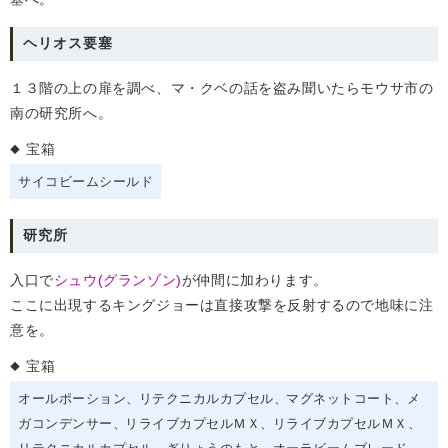
ヘリオス要塞
１３階の上の扉を調べ、マ・クベの話を盗み聞いたらモウサ市の
南の研究所へ。
宝箱
サイコビームシールド
研究所
入口で
シュウ(グランゾン)
が仲間に加わります。
ここに出現するキングジョーは直接攻撃を反射するので地味に注
意を。
宝箱
オールポーション
リテクニカルカプセル
マグネットコート
メ
ガコンデンサー
リライブカプセルＭＸ
リライブカプセルＭＸ