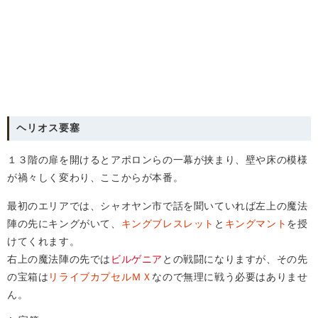
ヘリオス要塞
１３階の扉を開けるとアポロンらの一幕が挟まり、壁や床の模様
が禍々しく変わり、ここからが本番。
最初のエリアでは、シャオヤン市で話を聞いていれば左上の魔法
陣の先にキングがいて、
キングブレスレット
と
キングマント
を授
けてくれます。
右上の魔法陣の先では
ビルゲニア
との戦闘になりますが、その先
の宝箱は
リライブカプセルＭＸ
なので無理に戦う必要はありませ
ん。