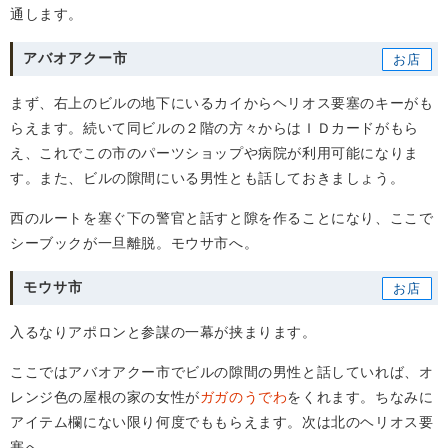
通します。
アバオアクー市
まず、右上のビルの地下にいるカイからヘリオス要塞のキーがも
らえます。続いて同ビルの２階の方々からはＩＤカードがもら
え、これでこの市のパーツショップや病院が利用可能になりま
す。また、ビルの隙間にいる男性とも話しておきましょう。
西のルートを塞ぐ下の警官と話すと隙を作ることになり、ここで
シーブックが一旦離脱。モウサ市へ。
モウサ市
入るなりアポロンと参謀の一幕が挟まります。
ここではアバオアクー市でビルの隙間の男性と話していれば、オ
レンジ色の屋根の家の女性が
ガガのうでわ
をくれます。ちなみに
アイテム欄にない限り何度でももらえます。次は北のヘリオス要
塞へ。