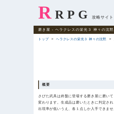
R
RPG
攻略サイト
磨き屋 ‐ ヘラクレスの栄光３ 神々の沈黙
トップ
ヘラクレスの栄光３ 神々の沈黙
概要
さびた武具は終盤に登場する磨き屋に磨いて
変わります。生成品は磨いたときに判定され
出現率が低いうえ、各１点しか入手できませ