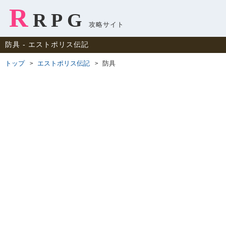
R
RPG
攻略サイト
防具 ‐ エストポリス伝記
トップ
エストポリス伝記
防具