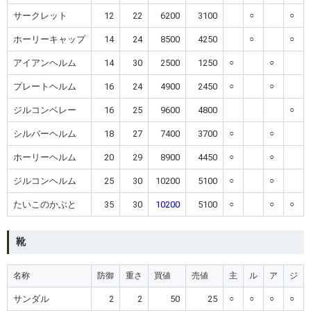
サークレット
12
22
6200
3100
○
○
ホーリーキャップ
14
24
8500
4250
○
○
アイアンヘルム
14
30
2500
1250
○
○
プレートヘルム
16
24
4900
2450
○
○
ジルコンベレー
16
25
9600
4800
○
シルバーヘルム
18
27
7400
3700
○
○
ホーリーヘルム
20
29
8900
4450
○
○
ジルコンヘルム
25
30
10200
5100
○
○
たいこのかぶと
35
30
10200
5100
○
○
○
靴
名称
防御
重さ
買値
売値
主
ル
ア
ジ
サンダル
2
2
50
25
○
○
○
○