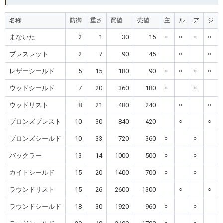
名称
防御
重さ
買値
売値
主
ル
ア
ジ
まないた
2
1
30
15
○
○
○
○
ブレスレット
2
7
90
45
○
○
レザーシールド
5
15
180
90
○
○
○
○
ウッドシールド
7
20
360
180
○
○
ウッドリスト
8
21
480
240
○
○
ブロンズブレスト
10
30
840
420
○
○
ブロンズシールド
10
33
720
360
○
○
バックラー
13
14
1000
500
○
○
カイトシールド
15
20
1400
700
○
○
ラウンドリスト
15
26
2600
1300
○
○
ラウンドシールド
18
30
1920
960
○
○