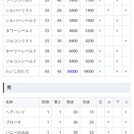
ラージシールド
20
40
3400
1700
○
○
シルバーリスト
20
28
2800
1400
○
○
シルバーシールド
23
45
3800
1900
○
○
タワーシールド
25
60
4600
2300
○
○
ジルコンリスト
25
30
8400
4200
○
ホーリーシールド
28
55
6000
3000
○
○
ジルコンシールド
30
45
8400
4200
○
○
たいこのたて
65
45
36000
18000
○
○
○
兜
名称
防御
重さ
買値
売値
主
ル
ア
ジ
ヘアバンド
1
1
30
15
○
○
ブローチ
1
1
50
25
○
○
バニーのみみ
1
1
50
25
○
○