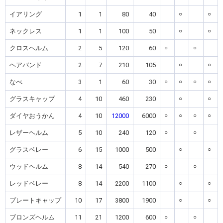
イアリング
1
1
80
40
○
○
ネックレス
1
1
100
50
○
○
クロスヘルム
2
5
120
60
○
○
ヘアバンド
2
7
210
105
○
○
なべ
3
1
60
30
○
○
○
○
グラスキャップ
4
10
460
230
○
○
ダイヤおうかん
4
10
12000
6000
○
○
○
○
レザーヘルム
5
10
240
120
○
○
グラスベレー
6
15
1000
500
○
○
ウッドヘルム
8
14
540
270
○
○
レッドベレー
8
14
2200
1100
○
○
プレートキャップ
10
17
3800
1900
○
○
ブロンズヘルム
11
21
1200
600
○
○