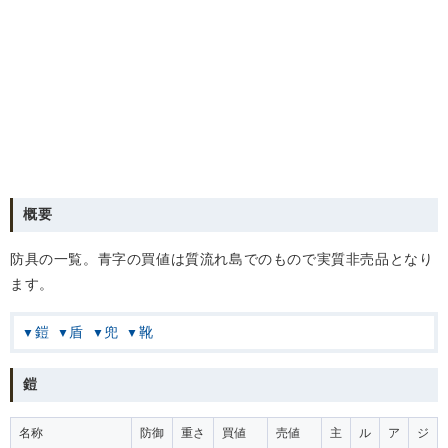
概要
防具の一覧。青字の買値は質流れ島でのもので実質非売品となり
ます。
鎧
盾
兜
靴
鎧
名称
防御
重さ
買値
売値
主
ル
ア
ジ