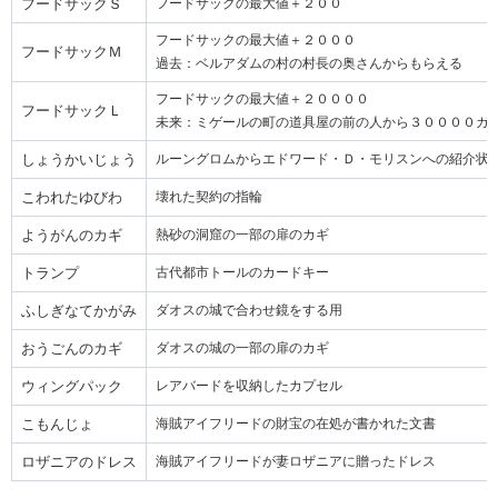
フードサックＳ
フードサックの最大値＋２００
フードサックの最大値＋２０００
フードサックＭ
過去：ベルアダムの村の村長の奥さんからもらえる
フードサックの最大値＋２００００
フードサックＬ
未来：ミゲールの町の道具屋の前の人から３００００ガ
しょうかいじょう
ルーングロムからエドワード・Ｄ・モリスンへの紹介状
こわれたゆびわ
壊れた契約の指輪
ようがんのカギ
熱砂の洞窟の一部の扉のカギ
トランプ
古代都市トールのカードキー
ふしぎなてかがみ
ダオスの城で合わせ鏡をする用
おうごんのカギ
ダオスの城の一部の扉のカギ
ウィングパック
レアバードを収納したカプセル
こもんじょ
海賊アイフリードの財宝の在処が書かれた文書
ロザニアのドレス
海賊アイフリードが妻ロザニアに贈ったドレス