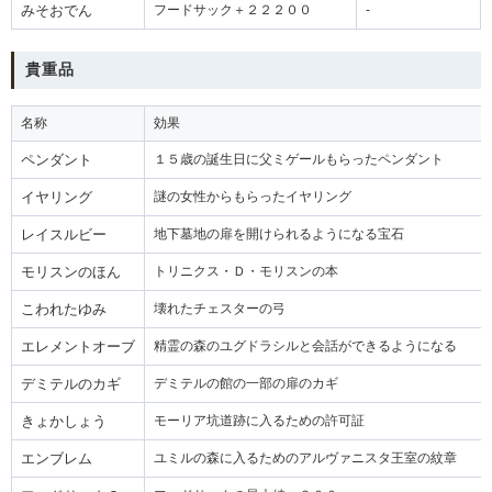
みそおでん
フードサック＋２２２００
-
貴重品
名称
効果
ペンダント
１５歳の誕生日に父ミゲールもらったペンダント
イヤリング
謎の女性からもらったイヤリング
レイスルビー
地下墓地の扉を開けられるようになる宝石
モリスンのほん
トリニクス・Ｄ・モリスンの本
こわれたゆみ
壊れたチェスターの弓
エレメントオーブ
精霊の森のユグドラシルと会話ができるようになる
デミテルのカギ
デミテルの館の一部の扉のカギ
きょかしょう
モーリア坑道跡に入るための許可証
エンブレム
ユミルの森に入るためのアルヴァニスタ王室の紋章