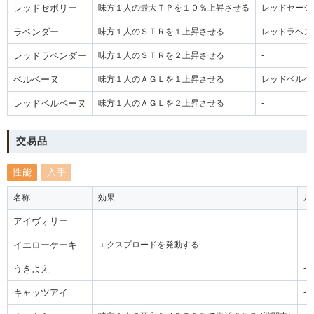
レッドセボリー
味方１人の最大ＴＰを１０％上昇させる
レッドセージ
ラベンダー
味方１人のＳＴＲを１上昇させる
レッドラベン
レッドラベンダー
味方１人のＳＴＲを２上昇させる
-
ベルベーヌ
味方１人のＡＧＬを１上昇させる
レッドベルベ
レッドベルベーヌ
味方１人のＡＧＬを２上昇させる
-
交易品
性能
入手
名称
効果
ル
アイヴォリー
-
イエローケーキ
エクスプロードを発動する
-
うきよえ
-
キャッツアイ
-