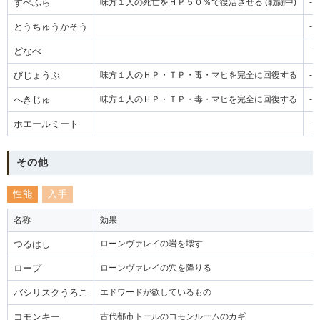
すぺふら
味方１人の死亡をＨＰ５０％で復活させる (戦闘中)
-
とうちゅうかそう
-
どなべ
-
びじょうぶ
味方１人のＨＰ・ＴＰ・毒・マヒを完全に回復する
-
へきじゅ
味方１人のＨＰ・ＴＰ・毒・マヒを完全に回復する
-
ホエールミート
-
その他
性能
入手
名称
効果
つるはし
ローンヴァレイの岩を壊す
ロープ
ローンヴァレイの穴を降りる
バシリスクうろこ
エドワードが欲しているもの
コモンキー
古代都市トールのコモンルームのカギ