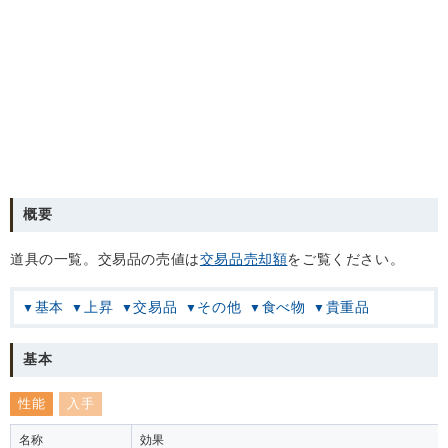
概要
道具の一覧。交易品の売値は
交易品売却額
をご覧ください。
基本
上昇
交易品
その他
食べ物
貴重品
基本
性能
入手
名称
効果