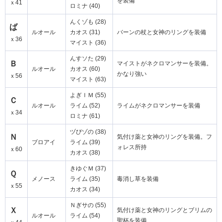
を装備
ｘ41
ロミナ (40)
んくゾも (28)
ば
ルオール
カオス (31)
バーンの杖と女神のリングを装備
ｘ36
マイスト (36)
んすソた (29)
Ｂ
マイストがネクロマンサーを装備。
ルオール
カオス (60)
かなり強い
ｘ56
マイスト (63)
よぎＩＭ (55)
Ｃ
ルオール
ライム (52)
ライムがネクロマンサーを装備
ｘ34
ロミナ (61)
ヅぴゾの (38)
Ｎ
気付け薬と女神のリングを装備。フ
ブロアイ
ライム (39)
ォレス所持
ｘ60
カオス (38)
きゆぐＭ (37)
Ｑ
メノース
ライム (35)
毒消し草を装備
ｘ55
カオス (34)
Ｎぎサの (55)
Ｘ
気付け薬と女神のリングとブリムの
ルオール
ライム (54)
聖杯を装備