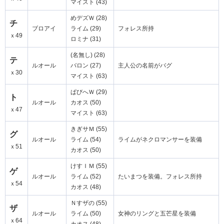
マイスト (43)
めデズＷ (28)
チ
ブロアイ
ライム (29)
フォレス所持
ｘ49
ロミナ (31)
(名無し) (28)
テ
ルオール
バロン (27)
主人公の名前がバグ
ｘ30
マイスト (63)
ぱびへＷ (29)
ト
ルオール
カオス (50)
ｘ47
マイスト (63)
きぎサＭ (55)
グ
ルオール
ライム (54)
ライムがネクロマンサーを装備
ｘ51
カオス (50)
けすＩＭ (55)
ゲ
ルオール
ライム (52)
たいまつを装備。フォレス所持
ｘ54
カオス (48)
Ｎすザの (55)
ザ
ルオール
ライム (50)
女神のリングと五芒星を装備
ｘ64