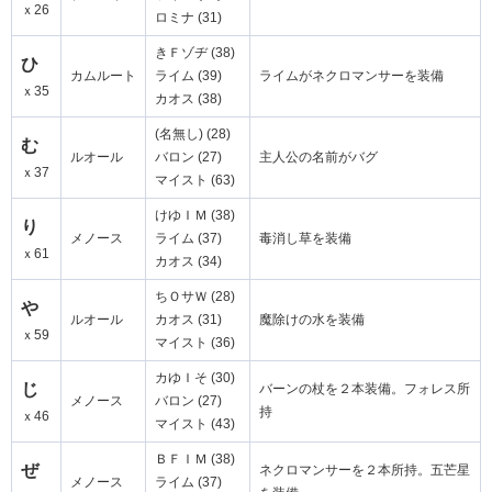
ｘ26
ロミナ (31)
きＦゾヂ (38)
ひ
カムルート
ライム (39)
ライムがネクロマンサーを装備
ｘ35
カオス (38)
(名無し) (28)
む
ルオール
バロン (27)
主人公の名前がバグ
ｘ37
マイスト (63)
けゆＩＭ (38)
り
メノース
ライム (37)
毒消し草を装備
ｘ61
カオス (34)
ちＯサＷ (28)
や
ルオール
カオス (31)
魔除けの水を装備
ｘ59
マイスト (36)
カゆＩそ (30)
じ
バーンの杖を２本装備。フォレス所
メノース
バロン (27)
持
ｘ46
マイスト (43)
ＢＦＩＭ (38)
ぜ
ネクロマンサーを２本所持。五芒星
メノース
ライム (37)