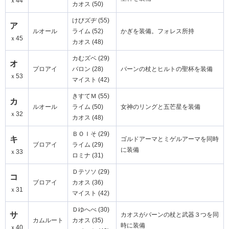
ｘ44
カオス (50)
けびズヂ (55)
ア
ルオール
ライム (52)
かぎを装備。フォレス所持
ｘ45
カオス (48)
カむズベ (29)
オ
プロアイ
バロン (28)
バーンの杖とヒルトの聖杯を装備
ｘ53
マイスト (42)
きすてＭ (55)
カ
ルオール
ライム (50)
女神のリングと五芒星を装備
ｘ32
カオス (48)
ＢＯＩそ (29)
キ
ゴルドアーマとミゲルアーマを同時
ブロアイ
ライム (29)
に装備
ｘ33
ロミナ (31)
Ｄテソソ (29)
コ
ブロアイ
カオス (36)
ｘ31
マイスト (42)
Ｄゆへべ (30)
サ
カオスがバーンの杖と武器３つを同
カムルート
カオス (35)
時に装備
ｘ40