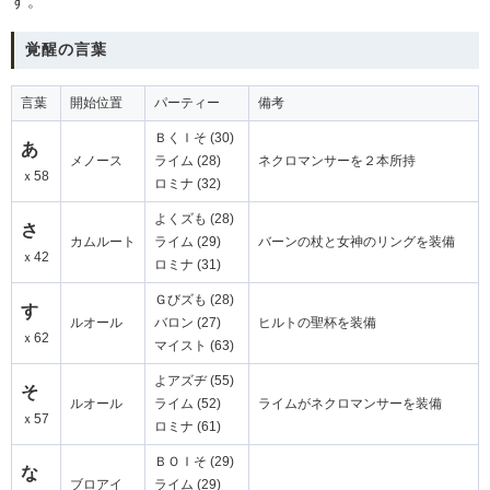
す。
覚醒の言葉
言葉
開始位置
パーティー
備考
ＢくＩそ (30)
あ
メノース
ライム (28)
ネクロマンサーを２本所持
ｘ58
ロミナ (32)
よくズも (28)
さ
カムルート
ライム (29)
バーンの杖と女神のリングを装備
ｘ42
ロミナ (31)
Ｇびズも (28)
す
ルオール
バロン (27)
ヒルトの聖杯を装備
ｘ62
マイスト (63)
よアズヂ (55)
そ
ルオール
ライム (52)
ライムがネクロマンサーを装備
ｘ57
ロミナ (61)
ＢＯＩそ (29)
な
ブロアイ
ライム (29)