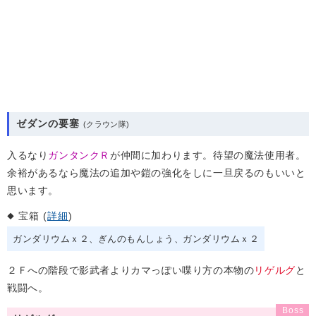
ゼダンの要塞
入るなり
ガンタンクＲ
が仲間に加わります。待望の魔法使用者。
余裕があるなら魔法の追加や鎧の強化をしに一旦戻るのもいいと
思います。
宝箱 (
詳細
)
ガンダリウムｘ２
ぎんのもんしょう
ガンダリウムｘ２
２Ｆへの階段で影武者よりカマっぽい喋り方の本物の
リゲルグ
と
戦闘へ。