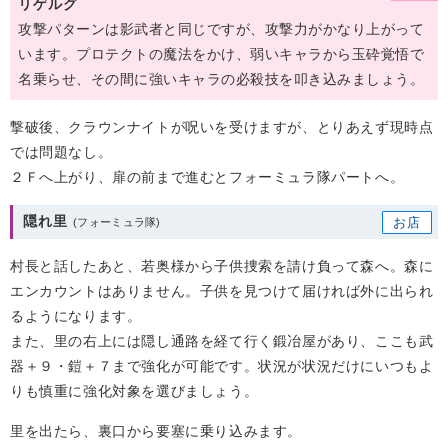
リゲルグ
攻撃パターンは影武者と同じですが、攻撃力がかなり上がって
います。プロテクトの魔法をかけ、弱いキャラから玉砕覚悟で
名乗らせ、その間に強いキャラの必殺技を叩き込みましょう。
撃破後、クラウンナイトが呪いを受けますが、とりあえず現時点
では問題なし。
２Ｆへ上がり、扉の前まで進むとフォーミュラ隊パートへ。
隠れ里
村長と話したあと、若奥様から子供捜索を請け負って森へ。森に
エンカウントはありません。子供を見つけて届ければ外に出られ
るようになります。
また、里の右上には隠し通路を経て行く鍛冶屋があり、ここも武
器＋９・鎧＋７まで強化が可能です。状況が状況だけにいつもよ
りも慎重に強化対象を選びましょう。
里を出たら、裏口から要塞に乗り込みます。