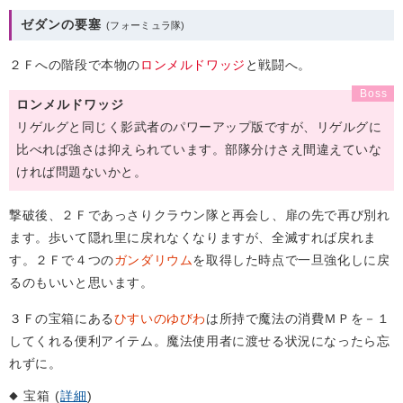
ゼダンの要塞
２Ｆへの階段で本物の
ロンメルドワッジ
と戦闘へ。
ロンメルドワッジ
リゲルグと同じく影武者のパワーアップ版ですが、リゲルグに
比べれば強さは抑えられています。部隊分けさえ間違えていな
ければ問題ないかと。
撃破後、２Ｆであっさりクラウン隊と再会し、扉の先で再び別れ
ます。歩いて隠れ里に戻れなくなりますが、全滅すれば戻れま
す。２Ｆで４つの
ガンダリウム
を取得した時点で一旦強化しに戻
るのもいいと思います。
３Ｆの宝箱にある
ひすいのゆびわ
は所持で魔法の消費ＭＰを－１
してくれる便利アイテム。魔法使用者に渡せる状況になったら忘
れずに。
宝箱 (
詳細
)