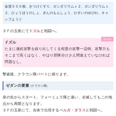
金貨５００枚
きつけぐすり
ガンダリウムｘ２
ガンダリウムｘ
２
ひょうほうのしょ
ぎんのもんしょう
ひすいのゆびわ
キャ
ンプようぐ
３Ｆの玉座にて
ドズル
と戦闘へ。
ドズル
たまに連続攻撃を繰り出してくる程度の攻撃一辺倒。攻撃力も
そこまで高くはなく、やはり部隊分けさえ間違えていなければ
問題なし。
撃破後、クラウン隊パートに移ります。
ゼダンの要塞
扉の先からスタート。フォーミュラ隊と違い、全滅してもこの地
点から再開となります。
３Ｆの玉座にて、合体で出現する
ベルガ・ダラス
と戦闘へ。