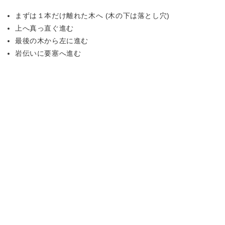
まずは１本だけ離れた木へ (木の下は落とし穴)
上へ真っ直ぐ進む
最後の木から左に進む
岩伝いに要塞へ進む