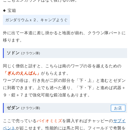
ここもエンカウントはなく抜けるのみ。
宝箱
ガンダリウムｘ２
キャンプようぐ
外に出て一本道に差し掛かると地面が崩れ、クラウン隊パートに
移ります。
ソドン
同じく僧侶と話すと、こちらは南のワープの谷を越えるための
「ぎんのえんばん」
がもらえます。
ワープの谷は、行き先が二択の部分を「下・上」と進むとゼダン
に到着できます。上でも述べた通り、「下・下」と進めば武器＋
９・鎧＋７まで強化可能な鍛冶屋もあります。
ゼダン
ここで売っている
バイオミミズ
を購入すればチャッピーの
サブイ
ベント
が起こせます。性能的には馬と同じ。フィールドで奇襲を