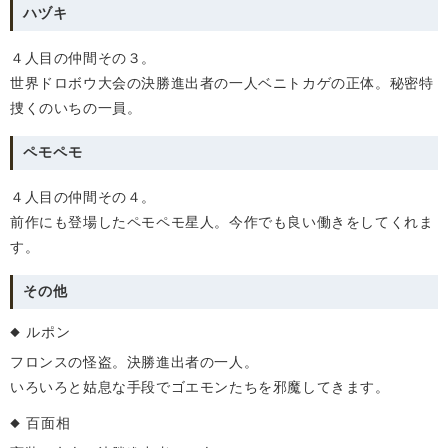
ハヅキ
４人目の仲間その３。
世界ドロボウ大会の決勝進出者の一人ベニトカゲの正体。秘密特
捜くのいちの一員。
ペモペモ
４人目の仲間その４。
前作にも登場したペモペモ星人。今作でも良い働きをしてくれま
す。
その他
ルポン
フロンスの怪盗。決勝進出者の一人。
いろいろと姑息な手段でゴエモンたちを邪魔してきます。
百面相