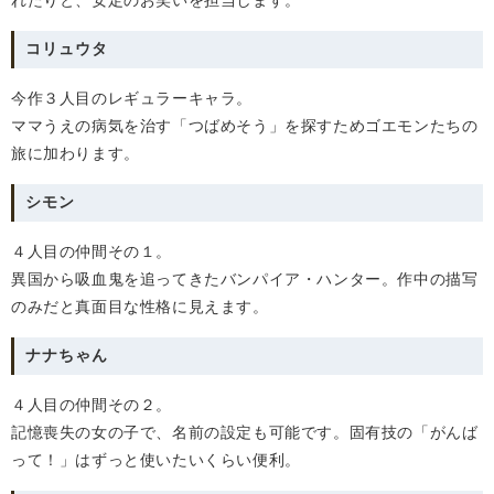
れたりと、安定のお笑いを担当します。
コリュウタ
今作３人目のレギュラーキャラ。
ママうえの病気を治す「つばめそう」を探すためゴエモンたちの
旅に加わります。
シモン
４人目の仲間その１。
異国から吸血鬼を追ってきたバンパイア・ハンター。作中の描写
のみだと真面目な性格に見えます。
ナナちゃん
４人目の仲間その２。
記憶喪失の女の子で、名前の設定も可能です。固有技の「がんば
って！」はずっと使いたいくらい便利。