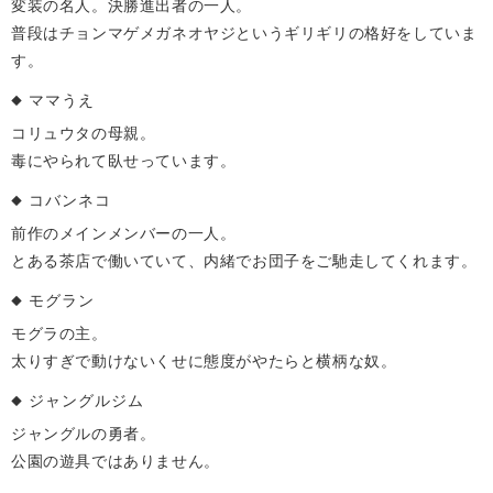
変装の名人。決勝進出者の一人。
普段はチョンマゲメガネオヤジというギリギリの格好をしていま
す。
ママうえ
コリュウタの母親。
毒にやられて臥せっています。
コバンネコ
前作のメインメンバーの一人。
とある茶店で働いていて、内緒でお団子をご馳走してくれます。
モグラン
モグラの主。
太りすぎで動けないくせに態度がやたらと横柄な奴。
ジャングルジム
ジャングルの勇者。
公園の遊具ではありません。