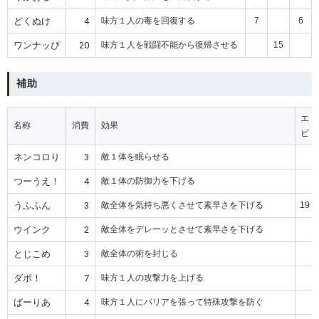
どくぬけ
4
味方１人の毒を回復する
7
6
ワンナッぴ
20
味方１人を戦闘不能から復帰させる
15
補助
エ
名称
消費
効果
ビ
ネンコロり
3
敵１体を眠らせる
つーうえ！
4
敵１体の防御力を下げる
うふふん
3
敵全体を気持ち悪くさせて素早さを下げる
19
ウインク
2
敵全体をデレーッとさせて素早さを下げる
とじこめ
3
敵全体の術を封じる
ダボ！
7
味方１人の攻撃力を上げる
ばーりあ
4
味方１人にバリアを張って特殊攻撃を防ぐ