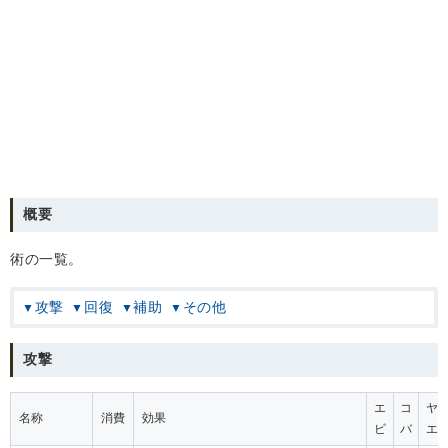
概要
術の一覧。
攻撃
回復
補助
その他
攻撃
エ
コ
ヤ
名称
消費
効果
ビ
バ
エ