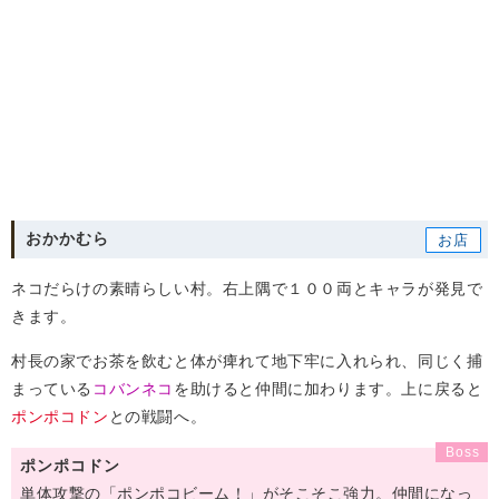
おかかむら
ネコだらけの素晴らしい村。右上隅で１００両とキャラが発見で
きます。
村長の家でお茶を飲むと体が痺れて地下牢に入れられ、同じく捕
まっている
コバンネコ
を助けると仲間に加わります。上に戻ると
ポンポコドン
との戦闘へ。
ポンポコドン
単体攻撃の「ポンポコビーム！」がそこそこ強力。仲間になっ