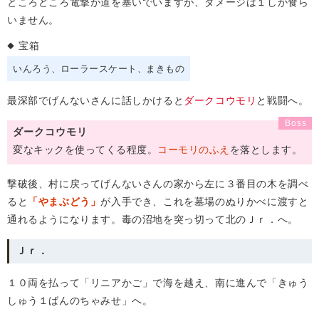
ところどころ電撃が道を塞いでいますが、ダメージは１しか食ら
いません。
宝箱
いんろう
ローラースケート
まきもの
最深部でげんないさんに話しかけると
ダークコウモリ
と戦闘へ。
ダークコウモリ
変なキックを使ってくる程度。
コーモリのふえ
を落とします。
撃破後、村に戻ってげんないさんの家から左に３番目の木を調べ
ると
「やまぶどう」
が入手でき、これを墓場のぬりかべに渡すと
通れるようになります。毒の沼地を突っ切って北のＪｒ．へ。
Ｊｒ．
１０両を払って「リニアかご」で海を越え、南に進んで「きゅう
しゅう１ばんのちゃみせ」へ。