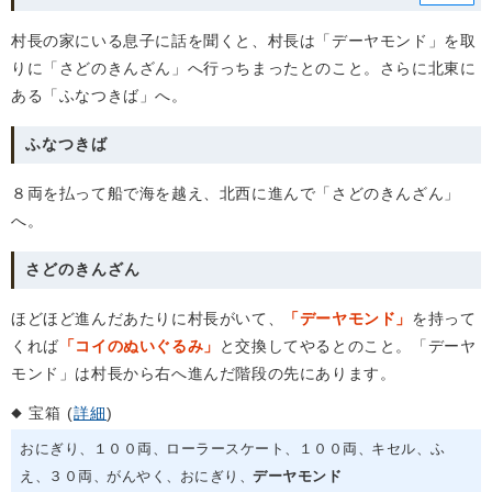
村長の家にいる息子に話を聞くと、村長は「デーヤモンド」を取
りに「さどのきんざん」へ行っちまったとのこと。さらに北東に
ある「ふなつきば」へ。
ふなつきば
８両を払って船で海を越え、北西に進んで「さどのきんざん」
へ。
さどのきんざん
ほどほど進んだあたりに村長がいて、
「デーヤモンド」
を持って
くれば
「コイのぬいぐるみ」
と交換してやるとのこと。「デーヤ
モンド」は村長から右へ進んだ階段の先にあります。
宝箱 (
詳細
)
おにぎり
１００両
ローラースケート
１００両
キセル
ふ
え
３０両
がんやく
おにぎり
デーヤモンド