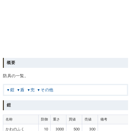
概要
防具の一覧。
鎧
盾
兜
その他
鎧
名称
防御
重さ
買値
売値
備考
かわのふく
10
3000
500
300