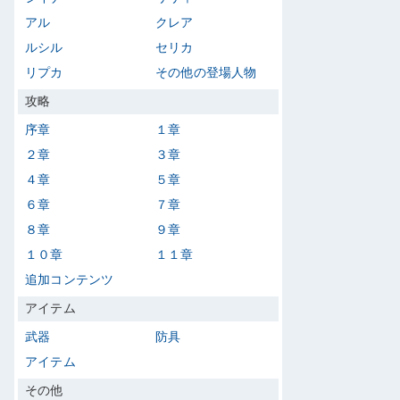
アル
クレア
ルシル
セリカ
リプカ
その他の登場人物
攻略
序章
１章
２章
３章
４章
５章
６章
７章
８章
９章
１０章
１１章
追加コンテンツ
アイテム
武器
防具
アイテム
その他