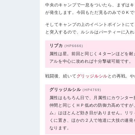
中央のキャンプで一息をついたら、まずはキ
が発生します。今回もただ見るのみでＯＫで
そしてキャンプの上のイベントポイントにて
と突入するので、ルシルはパーティーに入れ
リプカ
(HP6666)
属性は星。前回と同じく４ターンほどを耐
アルを中心に攻めれば十分撃破可能です。
戦闘後、続いて
グリッジルシル
との再戦。や
グリッジルシル
(HP4769)
属性はもちろん日で、月属性にカウンター
仲間と同じくＨＰ低めの防御力高めですが
ム」はほとんど効き目がありません。リリ
くに置き、ほかの２人で地道に大技の連発
なります。