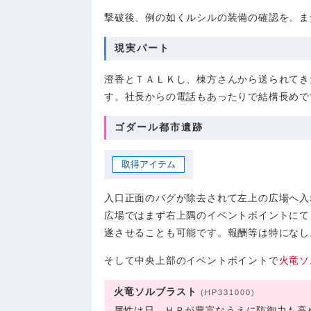
撃破後、例の如くルシルの装備の確認を。ま
現実パート
澄香とＴＡＬＫし、棟方さんから送られてき
す。社長からの電話もあったりで結構長めで
ゴダール都市遺跡
取得アイテム
入口正面のバグが除去されて左上の広場へ入
広場ではまず右上隅のイベントポイントにて
遂させることも可能です。報酬等は特になし
そして中央上部のイベントポイントで
火竜ソ
火竜ソルブラスト
(HP331000)
属性は日。ＨＰが豊富なうえに防御力も高