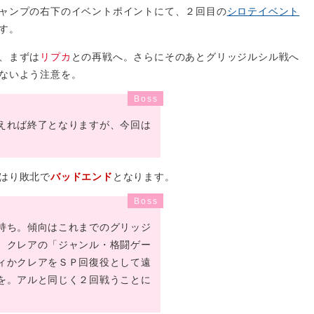
ャンプの右下のイベントポイントにて、２回目の
シロテイベント
す。
、まずは
リプカ
との再戦へ。さらにそのあとグリッジルシル戦へ
ないよう注意を。
えれば終了となりますが、今回は
はり敗北で
バッドエンド
となります。
持ち。傾向はこれまでのグリッジ
、クレアの「ジャンル・格闘ゲー
ィかクレアをＳＰ回復役として遠
を。アルと同じく２回戦うことに