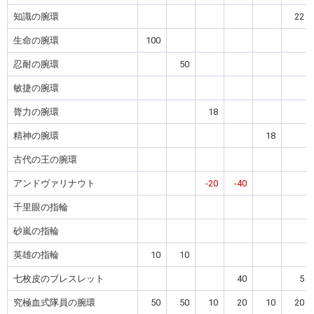
知識の腕環
22
生命の腕環
100
忍耐の腕環
50
敏捷の腕環
膂力の腕環
18
精神の腕環
18
古代の王の腕環
アンドヴァリナウト
-20
-40
千里眼の指輪
砂嵐の指輪
英雄の指輪
10
10
七枚皮のブレスレット
40
5
究極血式隊員の腕環
50
50
10
20
10
20