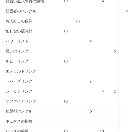
見習い血式隊員の腕環
10
4
頑固者のバングル
6
お人好しの数珠
15
忙しない腕時計
10
パワーリスト
4
呪いのリング
5
ルビーリング
10
エメラルドリング
トパーズリング
2
シトリンリング
4
2
サファイアリング
10
強襲型バングル
6
キュゲスの指輪
ビーズの腕環
10
10