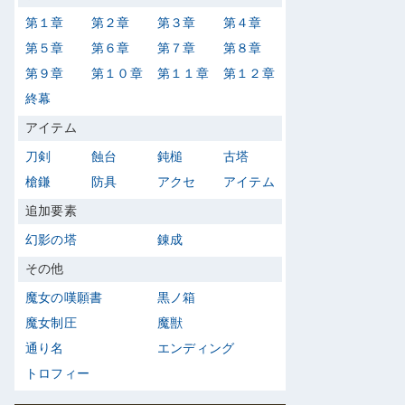
第１章
第２章
第３章
第４章
第５章
第６章
第７章
第８章
第９章
第１０章
第１１章
第１２章
終幕
アイテム
刀剣
蝕台
鈍槌
古塔
槍鎌
防具
アクセ
アイテム
追加要素
幻影の塔
錬成
その他
魔女の嘆願書
黒ノ箱
魔女制圧
魔獣
通り名
エンディング
トロフィー