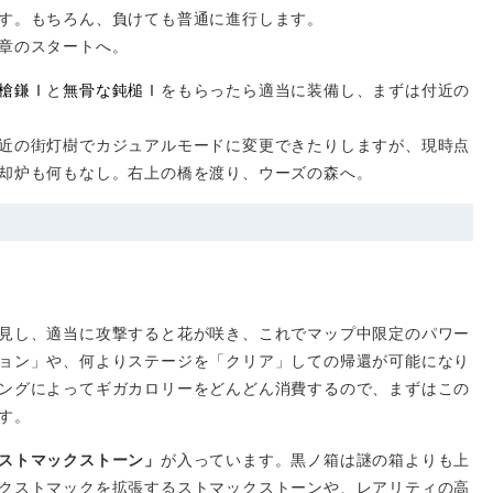
す。もちろん、負けても普通に進行します。
章のスタートへ。
槍鎌Ⅰ
と
無骨な鈍槌Ⅰ
をもらったら適当に装備し、まずは付近の
近の街灯樹でカジュアルモードに変更できたりしますが、現時点
却炉も何もなし。右上の橋を渡り、ウーズの森へ。
見し、適当に攻撃すると花が咲き、これでマップ中限定のパワー
ョン」や、何よりステージを「クリア」しての帰還が可能になり
ングによってギガカロリーをどんどん消費するので、まずはこの
す。
ストマックストーン」
が入っています。黒ノ箱は謎の箱よりも上
クストマックを拡張するストマックストーンや、レアリティの高