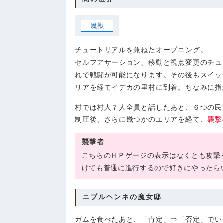
魔獣
チュートリアルを兼ねたオープニング。
セルフアサーション、移動と視点変更のチュ
れで戦闘が可能になります。その後もスイッ
リアを経てイデカの里村に到着。ちなみに指
村では村人７人全員と話したあと、６つの民
制圧後、さらに幾つかのエリアを経て、
襲撃
襲撃者
こちらのＨＰゲージの表示はなくとも攻撃
けても普通に進行するので好きにやったら
ニブルヘンネの魔女邸
ガムを食べたあと、「肯定」⇒「否定」でい