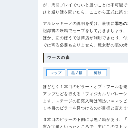
が、周回プレイでないと勝つことは不可能で
ひと通り話を聞いたら、ここから正式に第１
アルレッキーノの説明を受け、最後に
罪悪の
記録書の妖精でセーブをしておきましょう。
ほか、左のほうでは商店が利用できたり、付
では寄る必要もありません。魔女邸の裏の焼
ウーズの森
マップ
黒ノ箱
魔獣
ほどなく１本目のピラー・オブ・フールを発
アップなどを行える「フィジカルリバレーシ
ます。ステージの初突入時は闇払い＝マッピ
１本目のピラーを見つけるのが目標と言えま
３本目のピラーの下側には黒ノ箱があり、
「
質な宝箱といったところで、主にこのストッ