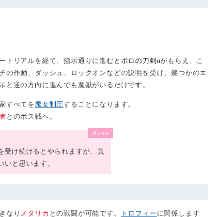
ートリアルを経て、指示通りに進むと
ボロの刀剣
がもらえ、こ
α
チの作動、ダッシュ、ロックオンなどの説明を受け、幾つかのエ
示と逆の方向に進んでも魔獣がいるだけです。
家すべてを
魔女制圧
することになります。
者
とのボス戦へ。
を受け続けるとやられますが、負
いいと思います。
きなり
メタリカ
との戦闘が可能です。
トロフィー
に関係します