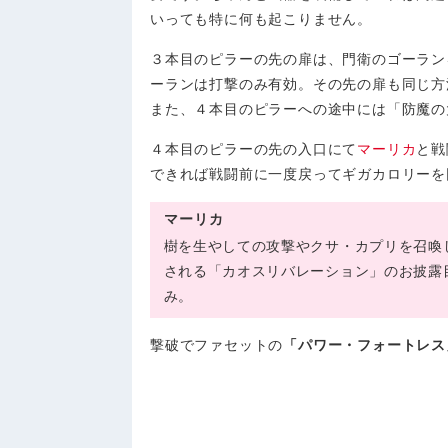
いっても特に何も起こりません。
３本目のピラーの先の扉は、門衛のゴーラン
ーランは打撃のみ有効。その先の扉も同じ方
また、４本目のピラーへの途中には「防魔の
４本目のピラーの先の入口にて
マーリカ
と戦
できれば戦闘前に一度戻ってギガカロリーを
マーリカ
樹を生やしての攻撃やクサ・カプリを召喚
される「カオスリバレーション」のお披露
み。
撃破でファセットの
「パワー・フォートレス