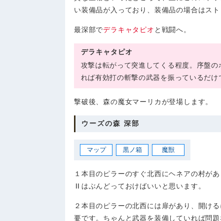
い装備品が入っており、装備品の場合はスト
最深部で
デラキャタピオ
と戦闘へ。
デラキャタピオ
攻撃は転がって突進してくる程度。序盤の
れば有効打の斬撃の武器を振っているだけ
撃破後、森の魔女マーリカが登場します。
ウーズの森 深部
マップ
黒ノ箱
魔獣
１本目のピラーのすぐ北西にヘネアの村があ
Ⅱ
はぶんどっておけばいいと思います。
２本目のピラーの北西には扉があり、開ける
要です。ちゃんと武器を装備していれば問題