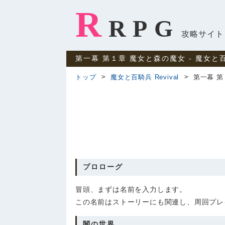
R
RPG
攻略サイト
第一幕 第１章 魔女と森の魔女 ‐ 魔女と百騎
トップ
魔女と百騎兵 Revival
第一幕 第
プロローグ
冒頭、まずは名前を入力します。
この名前はストーリーにも関連し、周回プレ
闇の世界